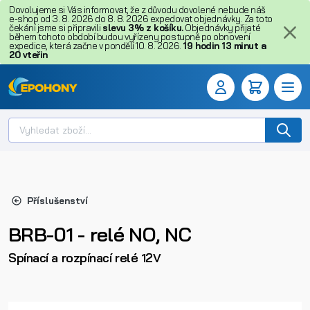
Dovolujeme si Vás informovat, že z důvodu dovolené nebude náš
e-shop od 3. 8. 2026 do 8. 8. 2026 expedovat objednávky. Za toto
čekání jsme si připravili
slevu 3% z košíku.
Objednávky přijaté
během tohoto období budou vyřízeny postupně po obnovení
expedice, která začne v pondělí 10. 8. 2026.
19
hodin
13
minut
a
19
vteřin
Příslušenství
BRB-01 - relé NO, NC
Spínací a rozpínací relé 12V