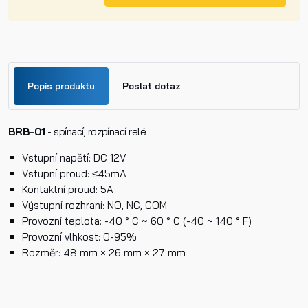
Popis produktu
Poslat dotaz
BRB-01
Jméno
- spínací, rozpínací relé
Vstupní napětí: DC 12V
Vstupní proud: ≤45mA
Příjmení
Kontaktní proud: 5A
Výstupní rozhraní: NO, NC, COM
Provozní teplota: -40 ° C ~ 60 ° C (-40 ~ 140 ° F)
Provozní vlhkost: 0-95%
Telefon
Rozměr: 48 mm × 26 mm × 27 mm
E-mail