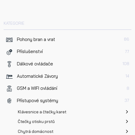
Dotaz k produktu
KATEGORIE
Pohony bran a vrat
86
Příslušenství
77
Dálkové ovládače
108
Přečetl/a jsem si a jsem srozuměn/a se
Zásadami oc
Automatické Závory
14
osobních údajů
a na základě toho souhlasím se
zpracováním osobních údajů.
GSM a WIFI ovládání
8
Přístupové systémy
37
Odeslat
Klávesnice a čtečky karet
Čtečky otisku prstů
Chytrá domácnost