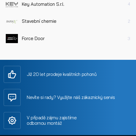
Key Automation S.r.l.
4
Stavební chemie
2
Force Door
3
Již 20 let prodeje kvalitních pohonů
Nevíte si rady? Využijte náš zákaznický servis
V případě zájmu zajistíme
odbornou montáž