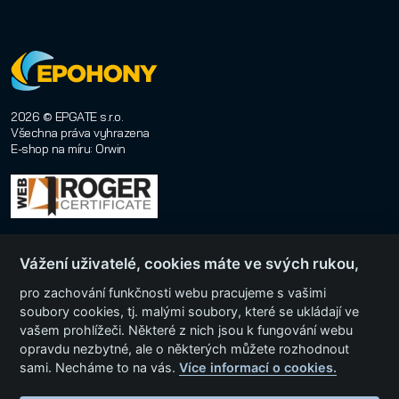
2026 © EPGATE s.r.o.
Všechna práva vyhrazena
E-shop na míru
:
Orwin
Vážení uživatelé, cookies máte ve svých rukou,
pro zachování funkčnosti webu pracujeme s vašimi
soubory cookies, tj. malými soubory, které se ukládají ve
vašem prohlížeči. Některé z nich jsou k fungování webu
Menu
opravdu nezbytné, ale o některých můžete rozhodnout
sami. Necháme to na vás.
Více informací o cookies.
Kategorie produktů