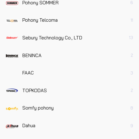
Pohony SOMMER
6
Pohony Telcoma
11
Sebury Technology Co., LTD
13
BENINCA
2
FAAC
3
TOPKODAS
2
Somfy pohony
8
Dahua
9