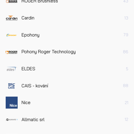
ROGER Brushless
43
Cardin
13
Epohony
79
Pohony Roger Technology
86
ELDES
5
CAIS - kování
88
Nice
21
Allmatic srl
12