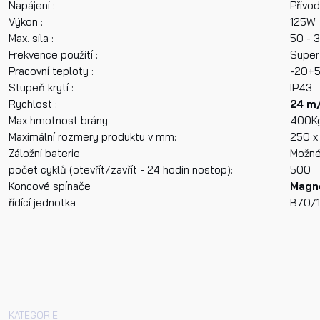
Napájení :
Přívo
Výkon :
125W
Max. síla :
50 - 
Frekvence použití :
Super 
Pracovní teploty :
-20+
Stupeň krytí :
IP43
Rychlost :
24 m/
Max hmotnost brány
400K
Maximální rozmery produktu v mm:
250 x
Záložní baterie
Možné
počet cyklů (otevřít/zavřít - 24 hodin nostop):
500
Koncové spínače
Magn
řídící jednotka
B70/
KATEGORIE