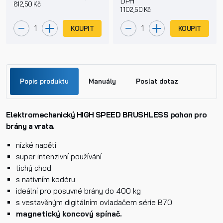
DPH
612,50 Kč
1 102,50 Kč
KOUPIT
KOUPIT
Popis produktu
Manuály
Poslat dotaz
Elektromechanický HIGH SPEED BRUSHLESS pohon pro
Jméno
brány a vrata.
B70 1DC řídící jednotka.pdf
nízké napětí
Příjmení
super intenzivní používání
tichý chod
s nativním kodéru
ideální pro posuvné brány do 400 kg
Telefon
s vestavěným digitálním ovladačem série B70
magnetický koncový spínač
.