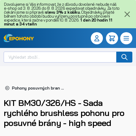
Dovolujeme si Vás informovat, že z důvodu dovolené nebude náš
e-shop od 3. 8. 2026 do 8. 8. 2026 expedovat objednávky. Za toto
čekání jsme si připravili
slevu 3% z košíku.
Objednávky přijaté
během tohoto období budou vyřízeny postupně po obnovení
expedice, která začne v pondělí 10. 8. 2026.
1
den
20
hodin
11
minut
a
33
vteřin
Pohony posuvných bran do 400kg
KIT BM30/326/HS - Sada
rychlého brushless pohonu pro
posuvné brány - high speed