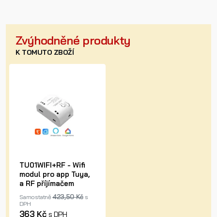
Zvýhodněné produkty
K TOMUTO ZBOŽÍ
TU01WIFI+RF - Wifi
modul pro app Tuya,
a RF příjímačem
423,50 Kč
Samostatně
s
DPH
363 Kč
s DPH