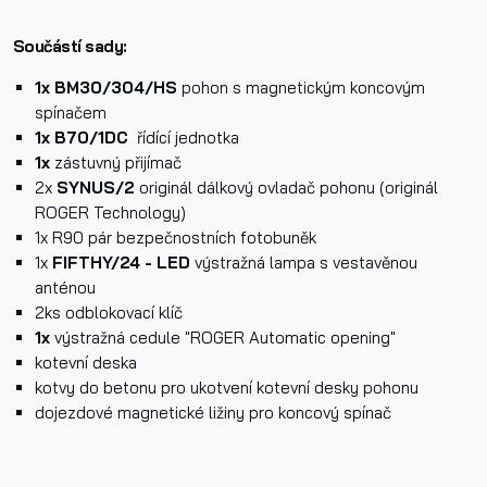
E-mail
Součástí sady:
1x BM30/304/HS
pohon s magnetickým koncovým
spínačem
Dotaz k produktu
1x B70/1DC
řídící jednotka
1x
zástuvný přijímač
2x
SYNUS/2
originál dálkový ovladač pohonu (originál
ROGER Technology)
1x R90 pár bezpečnostních fotobuněk
1x
FIFTHY/24 - LED
výstražná lampa s vestavěnou
anténou
Přečetl/a jsem si a jsem srozuměn/a se
Zásadami oc
2ks odblokovací klíč
osobních údajů
a na základě toho souhlasím se
1x
výstražná cedule "ROGER Automatic opening"
zpracováním osobních údajů.
kotevní deska
kotvy do betonu pro ukotvení kotevní desky pohonu
dojezdové magnetické ližiny pro koncový spínač
Odeslat