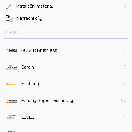
Instalační materiál
5
Náhradní díly
13
VÝROBCI
ROGER Brushless
43
Cardin
13
Epohony
79
Pohony Roger Technology
86
ELDES
5