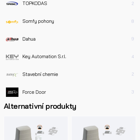
TOPKODAS
2
Somfy pohony
8
Dahua
9
Key Automation S.r.l.
4
Stavební chemie
2
Force Door
3
Alternativní produkty