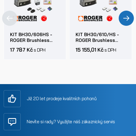
KIT BH30/606HS -
KIT BH30/610/HS -
ROGER Brushless
ROGER Brushless
High speed pohony
High speed pohony
17 787 Kč
15 155,01 Kč
s DPH
s DPH
posuvných bran do
posuvných bran do
600kg
600kg
Již 20 let prodeje kvalitních pohonů
Nevíte si rady? Využijte náš zákaznický servis