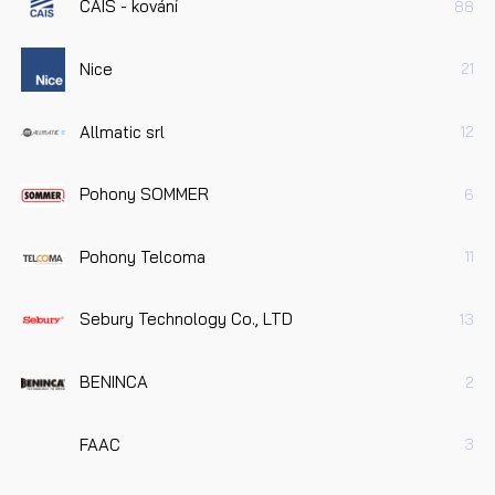
CAIS - kování
88
Nice
21
Allmatic srl
12
Pohony SOMMER
6
Pohony Telcoma
11
Sebury Technology Co., LTD
13
BENINCA
2
FAAC
3