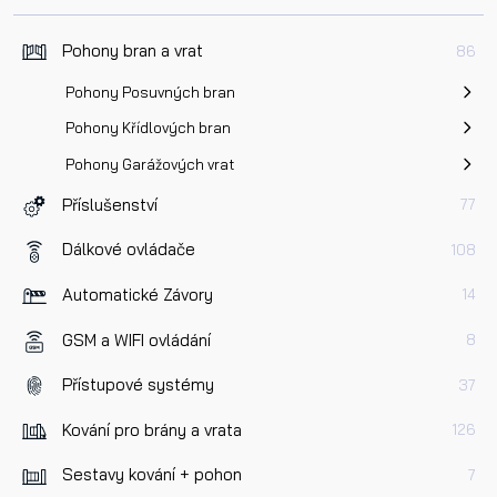
Pohony bran a vrat
86
Pohony Posuvných bran
Pohony Křídlových bran
Pohony Garážových vrat
Příslušenství
77
Dálkové ovládače
108
Automatické Závory
14
GSM a WIFI ovládání
8
Přístupové systémy
37
Kování pro brány a vrata
126
Sestavy kování + pohon
7