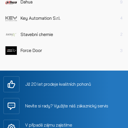
Dahua
9
Key Automation S.r.l.
4
Stavební chemie
2
Force Door
3
Již 20 let prodeje kvalitních pohonů
Nevíte si rady? Využijte náš zákaznický servis
V případě zájmu zajistíme