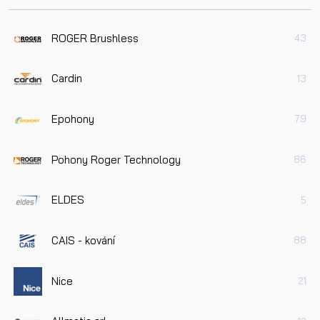
ROGER Brushless
43
Cardin
13
Epohony
79
Pohony Roger Technology
86
ELDES
5
CAIS - kování
88
Nice
21