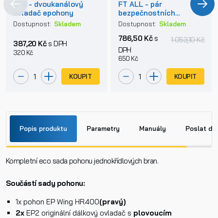
EP2 - dvoukanálový
FT ALL - pár
ovladač epohony
bezpečnostních
fotobuněk
Dostupnost:
Skladem
Dostupnost:
Skladem
786,50 Kč
s
1 053,10 Kč
387,20 Kč
s DPH
DPH
320 Kč
650 Kč
KOUPIT
KOUPIT
Popis produktu
Parametry
Manuály
Poslat do
Kompletní eco sada pohonu jednokřídlových bran.
Jméno
ep wing.pdf
Součástí sady pohonu:
Příjmení
1x pohon EP Wing HR400
(pravý)
2x
EP2 originální dálkový ovladač s
plovoucím
ECO2_manual.pdf