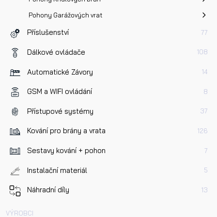
Pohony Garážových vrat
Příslušenství
77
Dálkové ovládače
108
Automatické Závory
14
GSM a WIFI ovládání
8
Přístupové systémy
37
Kování pro brány a vrata
126
Sestavy kování + pohon
7
Instalační materiál
5
Náhradní díly
13
VÝROBCI