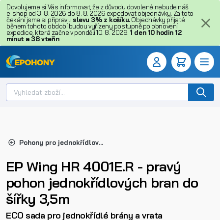
Dovolujeme si Vás informovat, že z důvodu dovolené nebude náš
e-shop od 3. 8. 2026 do 8. 8. 2026 expedovat objednávky. Za toto
čekání jsme si připravili
slevu 3% z košíku.
Objednávky přijaté
během tohoto období budou vyřízeny postupně po obnovení
expedice, která začne v pondělí 10. 8. 2026.
1
den
10
hodin
12
minut
a
37
vteřin
Pohony pro jednokřídlové brány
EP Wing HR 4001E.R - pravý
pohon jednokřídlových bran do
šířky 3,5m
ECO sada pro jednokřídlé brány a vrata