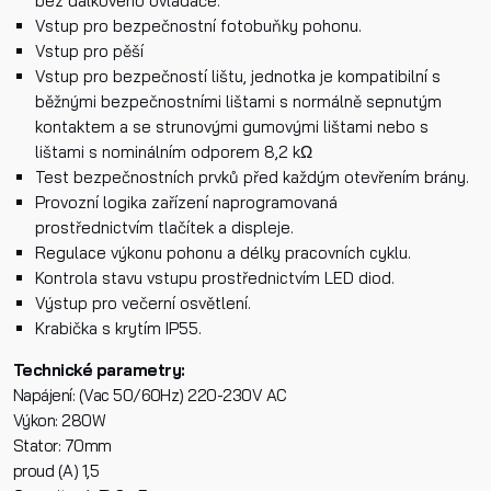
bez dálkového ovladače.
Vstup pro bezpečnostní fotobuňky pohonu.
Odeslat
Vstup pro pěší
Vstup pro bezpečností lištu, jednotka je kompatibilní s
běžnými bezpečnostními lištami s normálně sepnutým
kontaktem a se strunovými gumovými lištami nebo s
lištami s nominálním odporem 8,2 kΩ
Test bezpečnostních prvků před každým otevřením brány.
Provozní logika zařízení naprogramovaná
prostřednictvím tlačítek a displeje.
Regulace výkonu pohonu a délky pracovních cyklu.
Kontrola stavu vstupu prostřednictvím LED diod.
Výstup pro večerní osvětlení.
Krabička s krytím IP55.
Technické parametry:
Napájení: (Vac 50/60Hz) 220-230V AC
Výkon: 280W
Stator: 70mm
proud (A) 1,5