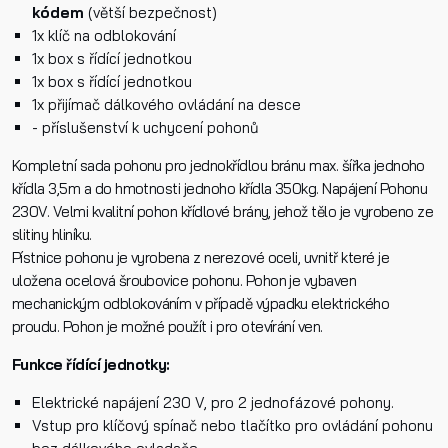
kódem
(větší bezpečnost)
1x klíč na odblokování
Telefon
1x box s řídící jednotkou
ECO2_T609_FOTO.pdf
1x box s řídící jednotkou
1x přijímač dálkového ovládání na desce
E-mail
- příslušenství k uchycení pohonů
FITI_přijímač_manual.pdf
Kompletní sada pohonu pro jednokřídlou bránu max. šířka jednoho
křídla 3,5m a do hmotnosti jednoho křídla 350kg. Napájení Pohonu
Dotaz k produktu
230V. Velmi kvalitní pohon křídlové brány, jehož tělo je vyrobeno ze
slitiny hliníku.
Pístnice pohonu je vyrobena z nerezové oceli, uvnitř které je
uložena ocelová šroubovice pohonu. Pohon je vybaven
mechanickým odblokováním v případě výpadku elektrického
proudu. Pohon je možné použít i pro otevírání ven.
Funkce řídící jednotky:
Přečetl/a jsem si a jsem srozuměn/a se
Zásadami oc
osobních údajů
a na základě toho souhlasím se
Elektrické napájení 230 V, pro 2 jednofázové pohony.
zpracováním osobních údajů.
Vstup pro klíčový spínač nebo tlačítko pro ovládání pohonu