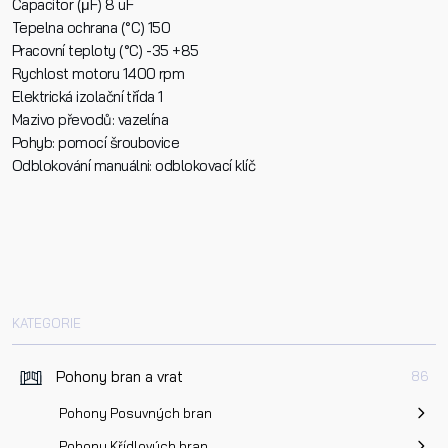
Capacitor (μF) 8 uF
Tepelna ochrana (°C) 150
Pracovní teploty (°C) -35 +85
Rychlost motoru 1400 rpm
Elektrická izolační třída 1
Mazivo převodů: vazelína
Pohyb: pomocí šroubovice
Odblokování manuálni: odblokovací klíč
KATEGORIE
Pohony bran a vrat
86
Pohony Posuvných bran
Pohony Křídlových bran