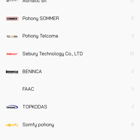
Allmatic srl
12
Pohony SOMMER
6
Pohony Telcoma
11
Sebury Technology Co., LTD
13
BENINCA
2
FAAC
3
TOPKODAS
2
Somfy pohony
8