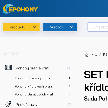
Produkty
Výrobci
KATEGORIE
...
Pá
Pohony bran a vrat
86
SET 
Pohony Posuvných bran
kříd
Pohony Křídlových bran
Pohony Garážových vrat
Sada Poh
Příslušenství
77