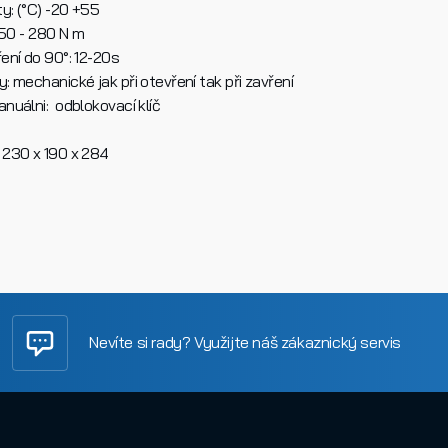
y: (°C) -20 +55
 50 - 280 N m
ení do 90°: 12-20s
 mechanické jak při otevření tak při zavření
nuálni: odblokovací klíč
 230 x 190 x 284
Nevíte si rady? Využijte náš zákaznický servis