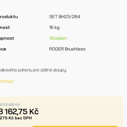
produktu
SET BH23/284
nost
16 kg
upnost
Skladem
bce
ROGER Brushless
pákového pohonu pro zděné sloupy.
nformací
 072,95 Kč
8 162,75 Kč
 275 Kč bez DPH