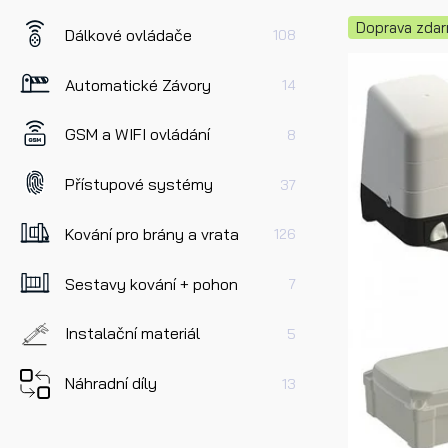
Doprava zda
Dálkové ovládače
108
Automatické Závory
14
GSM a WIFI ovládání
8
Přístupové systémy
37
Kování pro brány a vrata
126
Sestavy kování + pohon
7
Instalační materiál
5
Náhradní díly
13