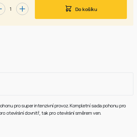
Do košíku
onu pro super intenzivní provoz. Kompletní sada pohonu pro
Příjmení
pro otevírání dovnitř, tak pro otevírání směrem ven.
DC - řídící jednotka
E-mail