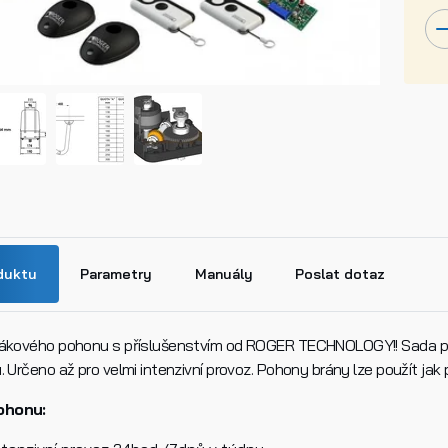
duktu
Parametry
Manuály
Poslat dotaz
pákového pohonu s příslušenstvím od ROGER TECHNOLOGY!! Sada poh
. Určeno až pro velmi intenzivní provoz. Pohony brány lze použít jak 
BH23 rozměry.pdf
B70/2
ohonu:
n