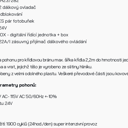
BH23/282
 dálkový ovladač
odblokování
ES pár fotobuňek
/24V
X - digitální řídící jednotka + box
2A/I zásuvný přijímač dálkového ovládání
 pohonu pro křídlovou bránu max. šířka křídla 2,2m do hmotnosti jed
 a vrat, jejichž tělo je vyrobeno ze slitiny hliníku.
obeny z velmi odolného plastu. Veškeré převodové části jsou kovové
arametry pohonů:
V AC- 115V AC 50/60Hz +-10%
tu: 24V
tí: 1900 cyklů (24hod./den) super intenzivní provoz