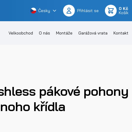
0 Kč
Česky
Přihlásit se
Košík
Velkoobchod
O nás
Montáže
Garážová vrata
Kontakt
shless pákové pohony
noho křídla