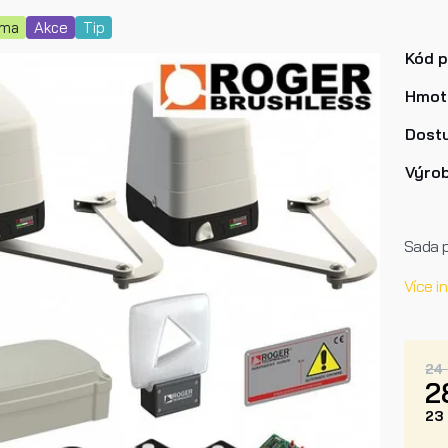
rma
Akce
Tip
Kód 
Hmot
Dost
Výro
Sada 
Více i
24
2
23