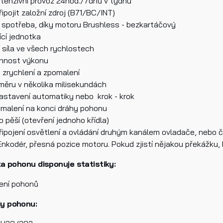
intenzivní provoz 24hod./7dnů v týdnu
H93 - přijímač
ipojit založní zdroj (B71/BC/INT)
á spotřeba, díky motoru Brushless - bezkartáčový
k produktu
dící jednotka
 síla ve všech rychlostech
innost výkonu
zrychlení a zpomalení
měru v několika milisekundách
stavení automatiky nebo krok - krok
malení na konci dráhy pohonu
 pěší (otevření jednoho křídla)
četl/a jsem si a jsem srozuměn/a se
Zásadami ochrany osobn
ipojení osvětlení a ovládání druhým kanálem ovladače, nebo 
jů.
Enkodér, přesná pozice motoru. Pokud zjistí nějakou překážku, 
ka pohonu disponuje statistiky:
lat
ízení pohonů
y pohonu: