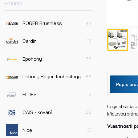
VÝROBCI
ROGER Brushless
43
Cardin
13
Epohony
79
Pohony Roger Technology
86
Popis pro
ELDES
5
Originál sada 
Jméno
CAIS - kování
88
křídlovou bránu
Vlastnosti p
Nice
21
Telefo