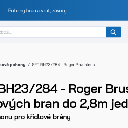
Pohony bran a vrat, závory
kové pohony
SET BH23/284 - Roger Brushless pákové pohony křídlových bran do 2,8m jednoho křídla
BH23/284 - Roger Bru
lových bran do 2,8m jed
onu pro křídlové brány