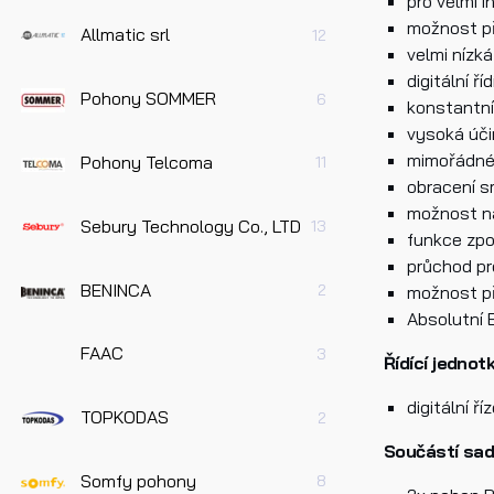
pro velmi 
možnost př
Allmatic srl
12
velmi nízk
Dotaz 
digitální ří
Pohony SOMMER
6
konstantní
vysoká úč
mimořádné 
Pohony Telcoma
11
obracení s
možnost na
Sebury Technology Co., LTD
13
funkce zpo
průchod pro
Pře
BENINCA
2
možnost př
úda
Absolutní 
FAAC
3
Řídící jednot
Odes
digitální ř
TOPKODAS
2
Součástí sad
Somfy pohony
8