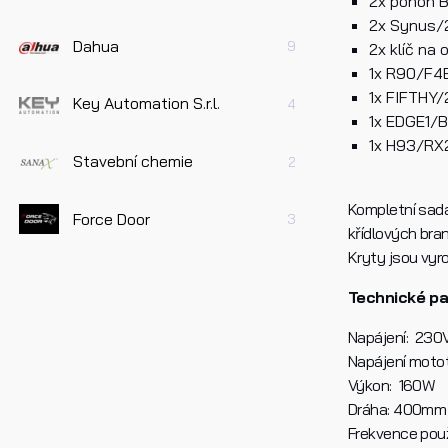
2x pohon 
2x Synus/2
Dahua
9
2x klíč na 
1x R90/F4
1x FIFTHY
Key Automation S.r.l.
4
1x EDGE1/BO
1x H93/RX2
Stavební chemie
2
Kompletní sada
Force Door
3
křídlových brana
Kryty jsou vyr
Technické p
Napájení: 230
Napájení moto
Výkon: 160W
Dráha: 400mm
Frekvence použi