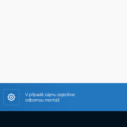
V případě zájmu zajistíme
odbornou montáž