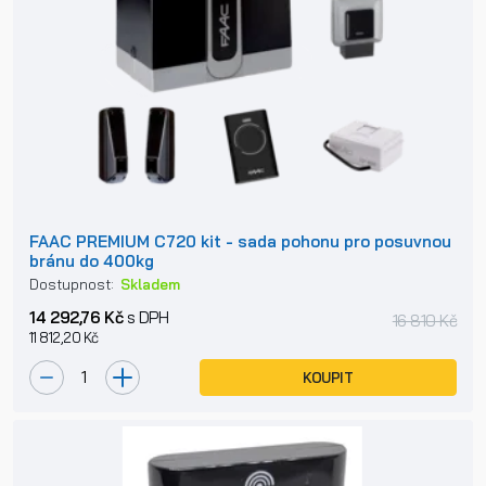
FAAC PREMIUM C720 kit - sada pohonu pro posuvnou
bránu do 400kg
Dostupnost:
Skladem
14 292,76 Kč
s DPH
16 810 Kč
11 812,20 Kč
KOUPIT