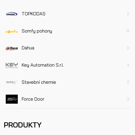
TOPKODAS
2
Somfy pohony
8
Dahua
9
Key Automation S.r.l.
4
Stavební chemie
2
Force Door
3
PRODUKTY