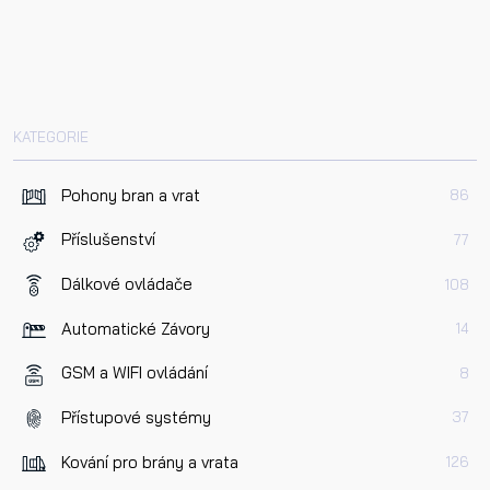
KATEGORIE
Pohony bran a vrat
86
Příslušenství
77
Dálkové ovládače
108
Automatické Závory
14
GSM a WIFI ovládání
8
Přístupové systémy
37
Kování pro brány a vrata
126