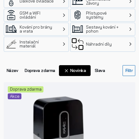
Dálkové ovládače
Závory
GSM a WIFI
Přístupové
ovládání
systémy
Kování pro brány
Sestavy kování +
a vrata
pohon
Instalační
Náhradní díly
materiál
Novinka
Název
Doprava zdarma
Sleva
Doprava zdarma
Akce