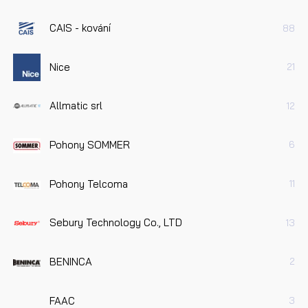
CAIS - kování
88
Nice
21
Allmatic srl
12
Pohony SOMMER
6
Pohony Telcoma
11
Sebury Technology Co., LTD
13
BENINCA
2
FAAC
3