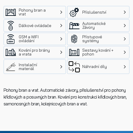
Pohony bran a
Příslušenství
vrat
Automatické
Dálkové ovládače
Závory
GSM a WIFI
Přístupové
ovládání
systémy
Kování pro brány
Sestavy kování +
a vrata
pohon
Instalační
Náhradní díly
materiál
Pohony bran a vrat. Automatické závory, přislušenství pro pohony
křídlových a posuvných bran. Kování pro konstrukci křídlových bran,
samonosných bran, kolejnicových bran a vrat.