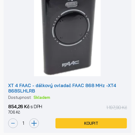
XT 4 FAAC - dálkový ovladač FAAC 868 MHz -XT4
868SLHLRB
Dostupnost:
Skladem
854,26 Kč
s DPH
1 197,90 Kč
706 Kč
KOUPIT