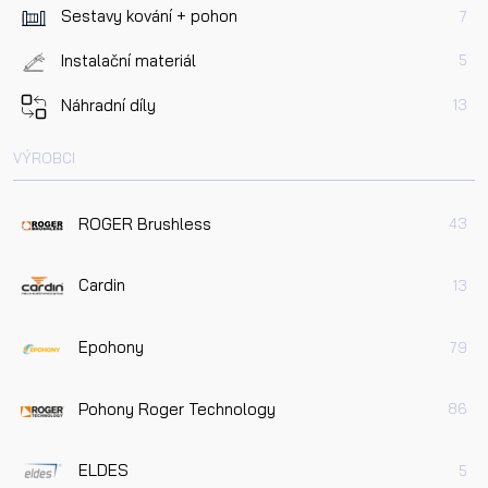
Sestavy kování + pohon
7
Instalační materiál
5
Náhradní díly
13
VÝROBCI
ROGER Brushless
43
Cardin
13
Epohony
79
Pohony Roger Technology
86
ELDES
5