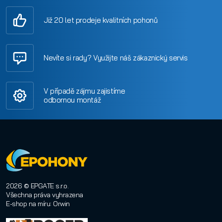
Již 20 let prodeje kvalitních pohonů
Nevíte si rady? Využijte náš zákaznický servis
V případě zájmu zajistíme
odbornou montáž
2026 © EPGATE s.r.o.
Všechna práva vyhrazena
E-shop na míru
:
Orwin