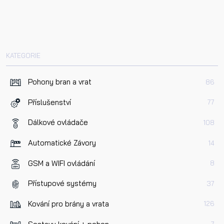
KATEGORIE
Pohony bran a vrat
86
Příslušenství
77
Dálkové ovládače
108
Automatické Závory
14
GSM a WIFI ovládání
8
Přístupové systémy
37
Kování pro brány a vrata
126