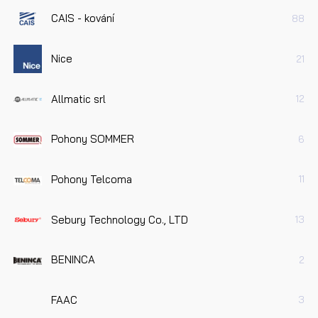
CAIS - kování
88
Nice
21
Allmatic srl
12
Pohony SOMMER
6
Pohony Telcoma
11
Sebury Technology Co., LTD
13
BENINCA
2
FAAC
3