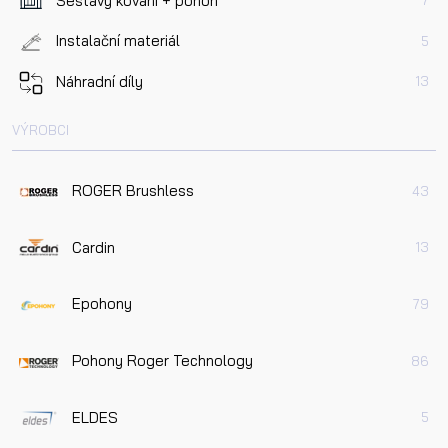
Sestavy kování + pohon
7
Instalační materiál
5
Náhradní díly
13
VÝROBCI
ROGER Brushless
43
Cardin
13
Epohony
79
Pohony Roger Technology
86
ELDES
5