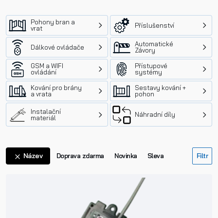
Pohony bran a
Příslušenství
vrat
Automatické
Dálkové ovládače
Závory
GSM a WIFI
Přístupové
ovládání
systémy
Kování pro brány
Sestavy kování +
a vrata
pohon
Instalační
Náhradní díly
materiál
Název
Doprava zdarma
Novinka
Sleva