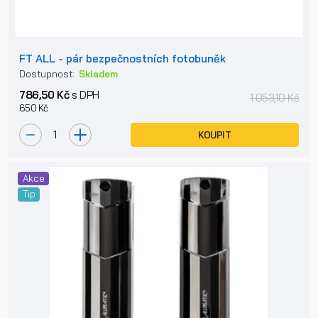
FT ALL - pár bezpečnostních fotobuněk
Dostupnost:
Skladem
786,50 Kč
s DPH
1 053,10 Kč
650 Kč
KOUPIT
Akce
Tip