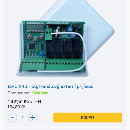
B.RO X40 - čtyřkanálový externí přijímač
Dostupnost:
Skladem
1 421,51 Kč
s DPH
1 174,80 Kč
KOUPIT