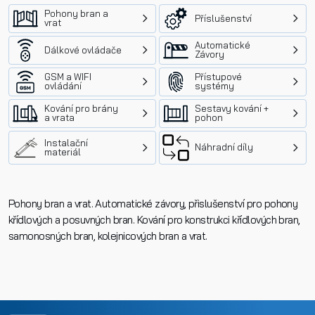
Pohony bran a
Příslušenství
vrat
Automatické
Dálkové ovládače
Závory
GSM a WIFI
Přístupové
ovládání
systémy
Kování pro brány
Sestavy kování +
a vrata
pohon
Instalační
Náhradní díly
materiál
Pohony bran a vrat. Automatické závory, přislušenství pro pohony
křídlových a posuvných bran. Kování pro konstrukci křídlových bran,
samonosných bran, kolejnicových bran a vrat.