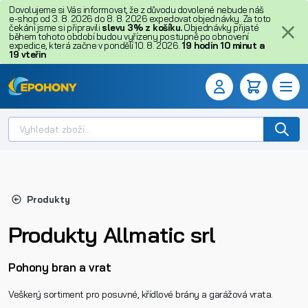
Dovolujeme si Vás informovat, že z důvodu dovolené nebude náš
e-shop od 3. 8. 2026 do 8. 8. 2026 expedovat objednávky. Za toto
čekání jsme si připravili
slevu 3% z košíku.
Objednávky přijaté
během tohoto období budou vyřízeny postupně po obnovení
expedice, která začne v pondělí 10. 8. 2026.
19
hodin
10
minut
a
18
vteřin
Produkty
Produkty Allmatic srl
Pohony bran a vrat
Veškerý sortiment pro posuvné, křídlové brány a garážová vrata.