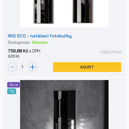
IRIS ECO - natáčecí fotobuňky
Dostupnost:
Skladem
759,88 Kč
s DPH
1 052,70 Kč
628 Kč
KOUPIT
Akce
Tip