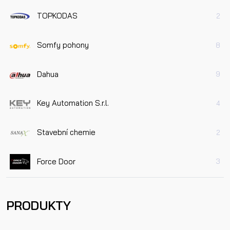
TOPKODAS
2
Somfy pohony
8
Dahua
9
Key Automation S.r.l.
4
Stavební chemie
2
Force Door
3
PRODUKTY