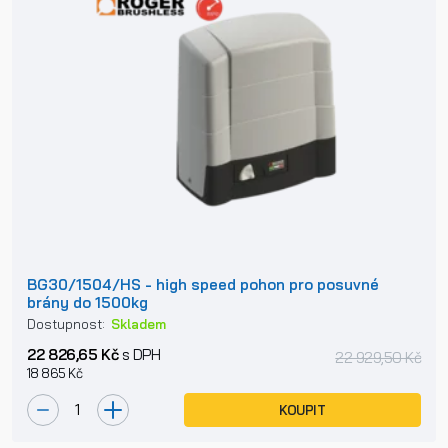
BG30/1504/HS - high speed pohon pro posuvné
brány do 1500kg
Dostupnost:
Skladem
22 826,65 Kč
s DPH
22 929,50 Kč
18 865 Kč
KOUPIT