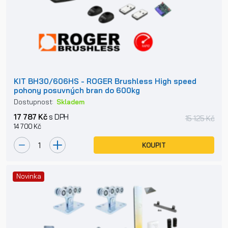
KIT BH30/606HS - ROGER Brushless High speed
pohony posuvných bran do 600kg
Dostupnost:
Skladem
17 787 Kč
s DPH
15 125 Kč
14 700 Kč
KOUPIT
Novinka