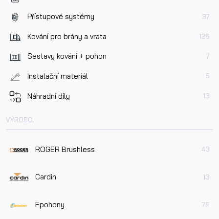
Přístupové systémy
37
Kování pro brány a vrata
126
Sestavy kování + pohon
7
Instalační materiál
5
Náhradní díly
13
VÝROBCI
ROGER Brushless
43
Cardin
13
Epohony
79