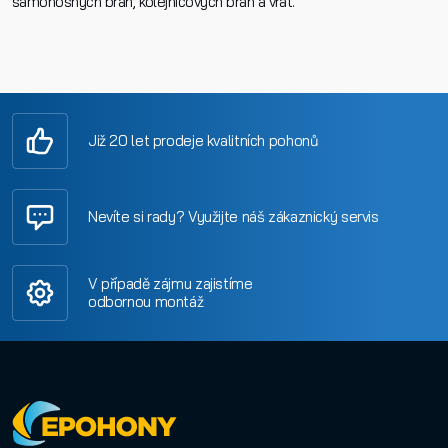
samonosných bran, kolejnicových bran a vrat.
Již 20 let prodeje kvalitních pohonů
Nevíte si rady? Využijte náš zákaznický servis
V případě zájmu zajistíme
odbornou montáž