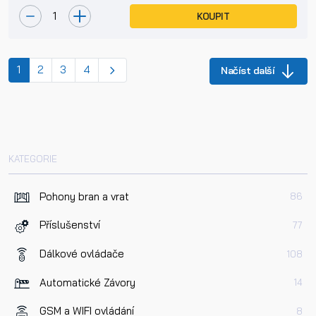
KOUPIT
(current)
1
2
3
4
Načíst další
KATEGORIE
Pohony bran a vrat
86
Příslušenství
77
Dálkové ovládače
108
Automatické Závory
14
GSM a WIFI ovládání
8