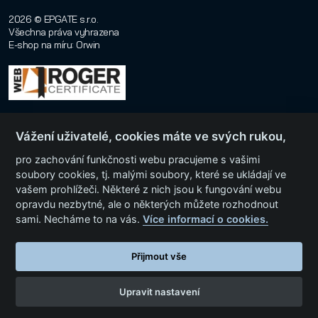
2026 © EPGATE s.r.o.
Všechna práva vyhrazena
E-shop na míru
:
Orwin
Vážení uživatelé, cookies máte ve svých rukou,
pro zachování funkčnosti webu pracujeme s vašimi
soubory cookies, tj. malými soubory, které se ukládají ve
vašem prohlížeči. Některé z nich jsou k fungování webu
Menu
opravdu nezbytné, ale o některých můžete rozhodnout
sami. Necháme to na vás.
Více informací o cookies.
Kategorie produktů
Přijmout vše
Upravit nastavení