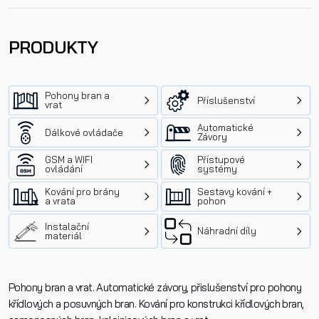
PRODUKTY
Pohony bran a
Příslušenství
vrat
Automatické
Dálkové ovládače
Závory
GSM a WIFI
Přístupové
ovládání
systémy
Kování pro brány
Sestavy kování +
a vrata
pohon
Instalační
Náhradní díly
materiál
Pohony bran a vrat. Automatické závory, přislušenství pro pohony
křídlových a posuvných bran. Kování pro konstrukci křídlových bran,