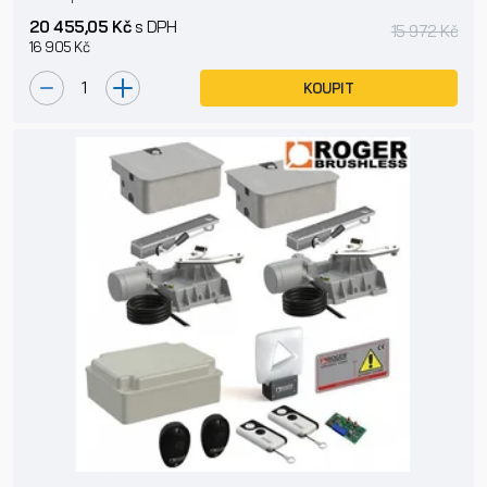
20 455,05 Kč
s DPH
15 972 Kč
16 905 Kč
KOUPIT