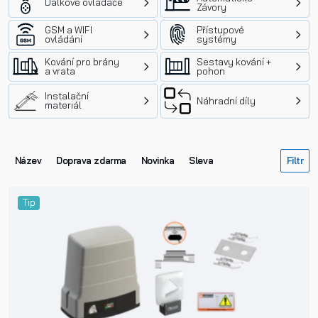
Dálkové ovládače
Závory
GSM a WIFI
Přístupové
ovládání
systémy
Kování pro brány
Sestavy kování +
a vrata
pohon
Instalační
Náhradní díly
materiál
Název
Doprava zdarma
Novinka
Sleva
Tip