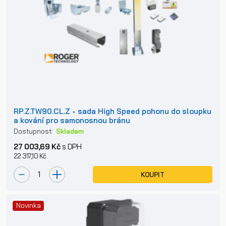
RP.Z.TW90.CL.Z - sada High Speed pohonu do sloupku
a kování pro samonosnou bránu
Dostupnost:
Skladem
27 003,69 Kč
s DPH
22 317,10 Kč
KOUPIT
Novinka