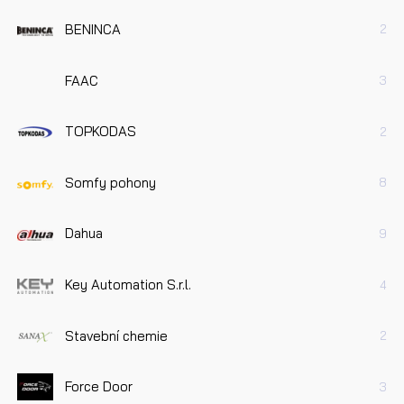
BENINCA
2
FAAC
3
TOPKODAS
2
Somfy pohony
8
Dahua
9
Key Automation S.r.l.
4
Stavební chemie
2
Force Door
3