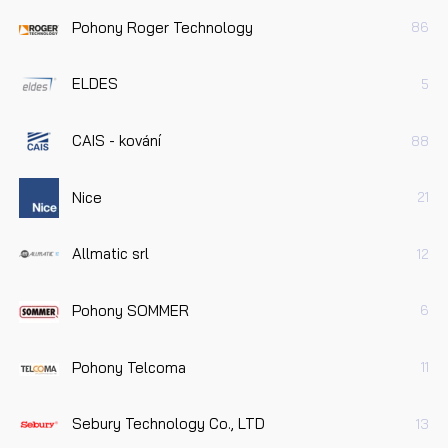
Pohony Roger Technology
86
ELDES
5
CAIS - kování
88
Nice
21
Allmatic srl
12
Pohony SOMMER
6
Pohony Telcoma
11
Sebury Technology Co., LTD
13