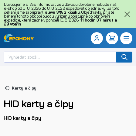
Dovolujeme si Vás informovat, že z důvodu dovolené nebude náš
e-shop od 3. 8. 2026 do 8. 8. 2026 expedovat objednávky. Za toto
čekání jsme si připravili
slevu 3% z košíku.
Objednávky přijaté
během tohoto období budou vyřízeny postupně po obnovení
expedice, která začne v pondělí 10. 8. 2026.
11
hodin
37
minut
a
28
vteřin
Karty a čipy
HID karty a čipy
HID karty a čipy