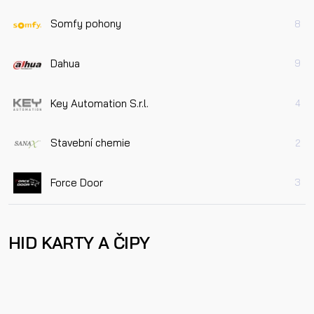
Somfy pohony
8
Dahua
9
Key Automation S.r.l.
4
Stavební chemie
2
Force Door
3
HID KARTY A ČIPY