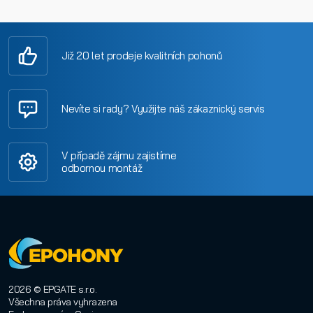
Již 20 let prodeje kvalitních pohonů
Nevíte si rady? Využijte náš zákaznický servis
V případě zájmu zajistíme
odbornou montáž
2026 © EPGATE s.r.o.
Všechna práva vyhrazena