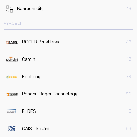
Náhradní díly
13
VÝROBCI
ROGER Brushless
43
Cardin
13
Epohony
79
Pohony Roger Technology
86
ELDES
5
CAIS - kování
88