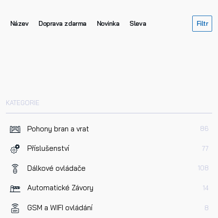
Název
Doprava zdarma
Novinka
Sleva
KATEGORIE
Pohony bran a vrat
86
Příslušenství
77
Dálkové ovládače
108
Automatické Závory
14
GSM a WIFI ovládání
8