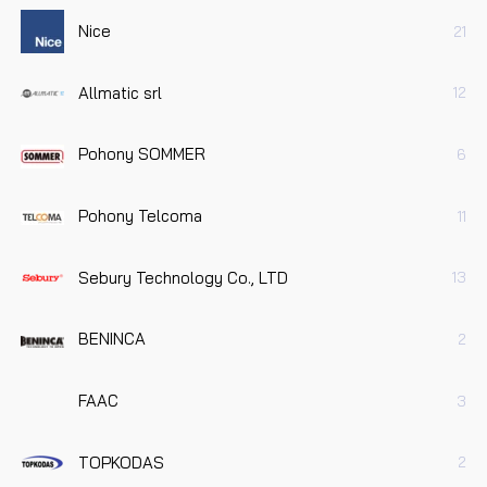
Nice
21
Allmatic srl
12
Pohony SOMMER
6
Pohony Telcoma
11
Sebury Technology Co., LTD
13
BENINCA
2
FAAC
3
TOPKODAS
2