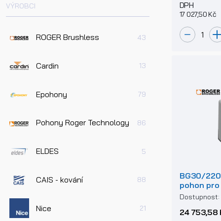
DPH
VÝROBCI
17 027,50 Kč
ROGER Brushless
43
Cardin
13
Epohony
79
Pohony Roger Technology
86
ELDES
5
BG30/2204
CAIS - kování
88
pohon pro
do 2200k
Dostupnost
Nice
21
24 753,58 