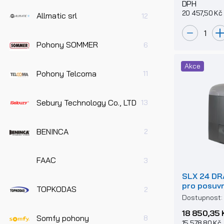
DPH
20 457,50 Kč
Allmatic srl
12
Pohony SOMMER
6
Akce
Pohony Telcoma
11
Sebury Technology Co., LTD
13
BENINCA
2
FAAC
3
SLX 24 DR
pro posuv
TOPKODAS
2
2000kg
Dostupnost
18 850,35 
Somfy pohony
8
15 578,80 Kč