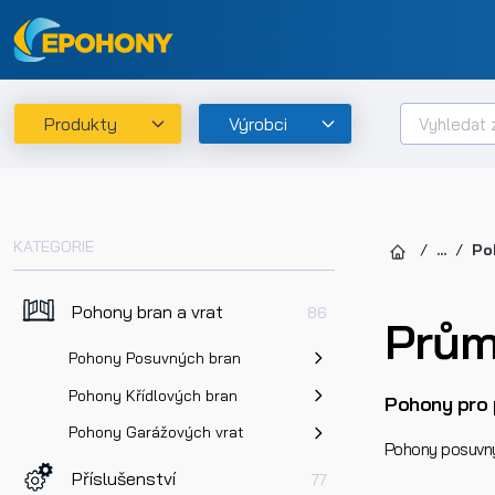
Produkty
Výrobci
KATEGORIE
...
Po
Pohony bran a vrat
86
Prům
Pohony Posuvných bran
Pohony Křídlových bran
Pohony pro 
Pohony Garážových vrat
Pohony posuvnýc
Příslušenství
77