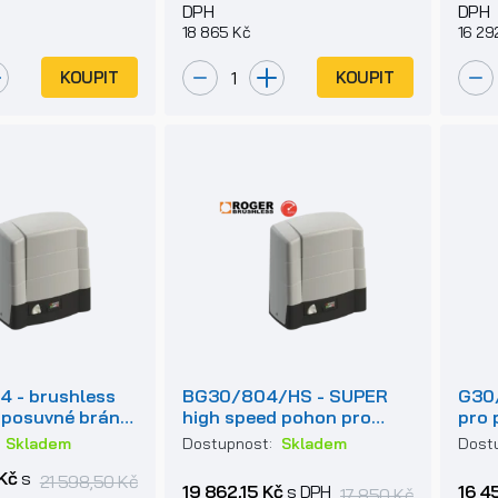
DPH
DPH
18 865 Kč
16 29
KOUPIT
KOUPIT
 - brushless
BG30/804/HS - SUPER
G30
 posuvné brány
high speed pohon pro
pro 
g
posuvné brány do 800kg
180
:
Skladem
Dostupnost:
Skladem
Dost
Kč
s
21 598,50 Kč
19 862,15 Kč
s DPH
16 4
17 850 Kč