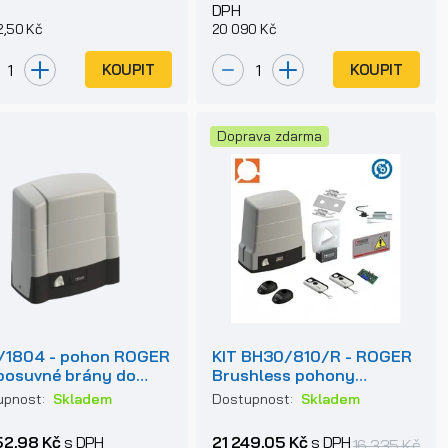
DPH
2,50 Kč
20 090 Kč
KOUPIT
KOUPIT
Doprava zdarma
/1804 - pohon ROGER
KIT BH30/810/R - ROGER
posuvné brány do
Brushless pohony
0kg
posuvných bran do 800 -
upnost:
Skladem
Dostupnost:
Skladem
1000kg
52,98 Kč
s DPH
21 249,05 Kč
s DPH
16 335 Kč