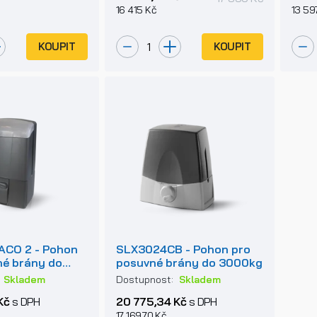
16 415 Kč
13 59
KOUPIT
KOUPIT
ACO 2 - Pohon
SLX3024CB - Pohon pro
né brány do
posuvné brány do 3000kg
:
Skladem
Dostupnost:
Skladem
Kč
s DPH
20 775,34 Kč
s DPH
17 169,70 Kč