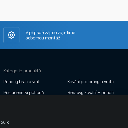
V případě zájmu zajistíme
odbornou montáž
Kategorie produktů
Pohony bran a vrat
Kování pro brány a vrata
Příslušenství pohonů
Sestavy kování + pohon
Dálkové ovladače
Nastavení cookies
Automatické závory
.
sou k
GSM a Wifi ovládání