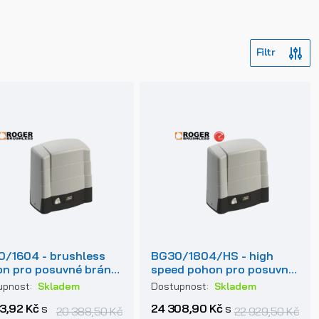
/1604 - brushless
BG30/1804/HS - high
n pro posuvné brány
speed pohon pro posuvné
600kg
brány do 1800kg
upnost:
Skladem
Dostupnost:
Skladem
13,92 Kč
s
24 308,90 Kč
s
20 388,50 Kč
22 929,50 Kč