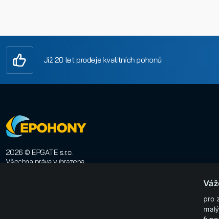
Již 20 let prodeje kvalitních pohonů
2026 © EPGATE s.r.o.
Všechna práva vyhrazena
E-shop na míru
:
Orwin
Váž
pro 
malý