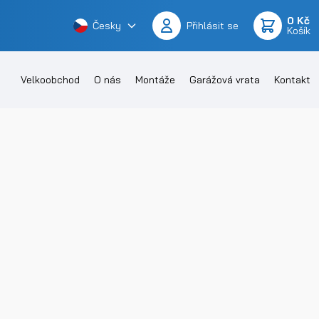
0 Kč
Česky
Přihlásit se
Košík
Velkoobchod
O nás
Montáže
Garážová vrata
Kontakt