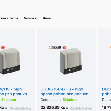
ava zdarma
Novinka
Sleva
/HS - high
BG30/1504/HS - high
BG30
on pro posuvné
speed pohon pro posuvné
poho
1000kg
brány do 1500kg
do 1
:
Skladem
Dostupnost:
Skladem
Dost
Kč
s
22 826,65 Kč
s
19 7
18 071,35 Kč
22 929,50 Kč