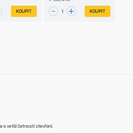
KOUPIT
KOUPIT
 s vetší četností otevření.