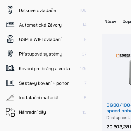
Dálkové ovládače
108
Název
Dopr
Automatické Závory
14
GSM a WIFI ovládání
8
Přístupové systémy
37
Kování pro brány a vrata
126
Sestavy kování + pohon
7
Instalační materiál
5
BG30/1004
speed poh
Náhradní díly
13
brány do 
Dostupnost
20 603,28 