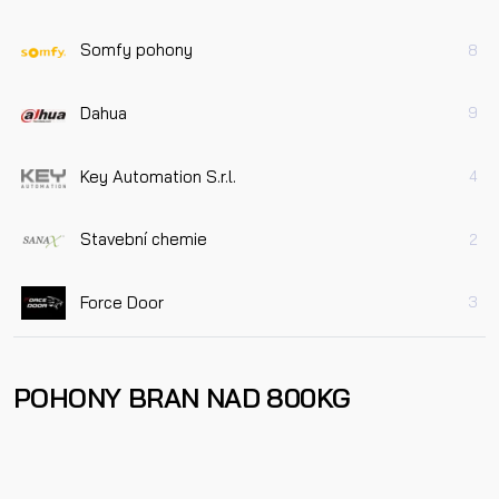
Somfy pohony
8
Dahua
9
Key Automation S.r.l.
4
Stavební chemie
2
Force Door
3
POHONY BRAN NAD 800KG