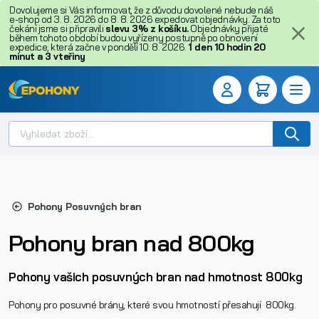
Dovolujeme si Vás informovat, že z důvodu dovolené nebude náš
e-shop od 3. 8. 2026 do 8. 8. 2026 expedovat objednávky. Za toto
čekání jsme si připravili
slevu 3% z košíku.
Objednávky přijaté
během tohoto období budou vyřízeny postupně po obnovení
expedice, která začne v pondělí 10. 8. 2026.
1
den
10
hodin
20
minut
a
2
vteřiny
Pohony Posuvných bran
Pohony bran nad 800kg
Pohony vašich posuvných bran nad hmotnost 800kg
Pohony pro posuvné brány, které svou hmotností přesahují 800kg.