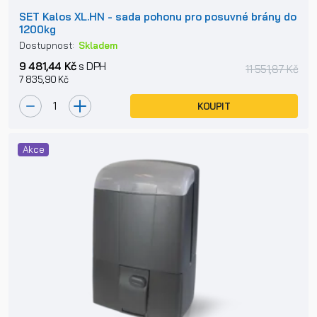
SET Kalos XL.HN - sada pohonu pro posuvné brány do
1200kg
Dostupnost:
Skladem
9 481,44 Kč
s DPH
11 551,87 Kč
7 835,90 Kč
KOUPIT
Akce