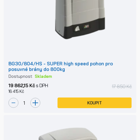
BG30/804/HS - SUPER high speed pohon pro
posuvné brány do 800kg
Dostupnost:
Skladem
19 862,15 Kč
s DPH
17 850 Kč
16 415 Kč
KOUPIT