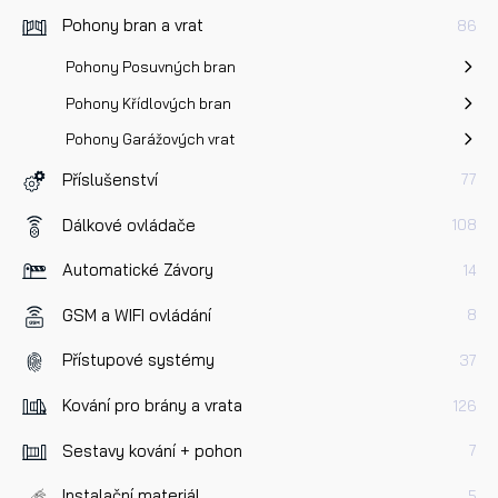
Pohony bran a vrat
86
Pohony Posuvných bran
Pohony Křídlových bran
Pohony Garážových vrat
Příslušenství
77
Dálkové ovládače
108
Automatické Závory
14
GSM a WIFI ovládání
8
Přístupové systémy
37
Kování pro brány a vrata
126
Sestavy kování + pohon
7
Instalační materiál
5