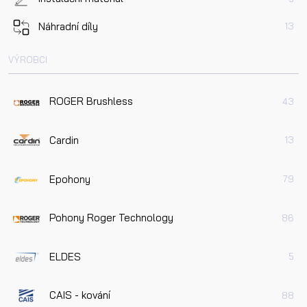
Náhradní díly
13
VÝROBCI
ROGER Brushless
43
Cardin
13
Epohony
79
Pohony Roger Technology
86
ELDES
5
CAIS - kování
88