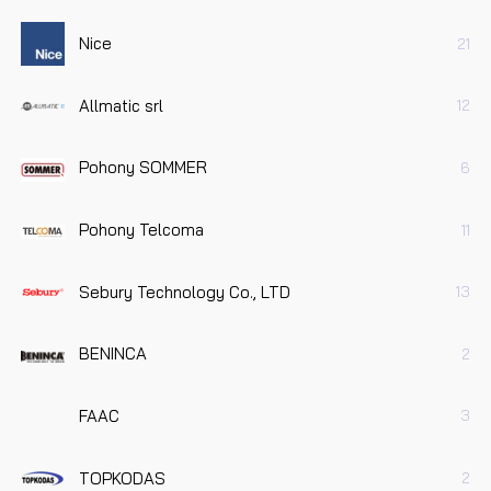
Nice
21
Allmatic srl
12
Pohony SOMMER
6
Pohony Telcoma
11
Sebury Technology Co., LTD
13
BENINCA
2
FAAC
3
TOPKODAS
2