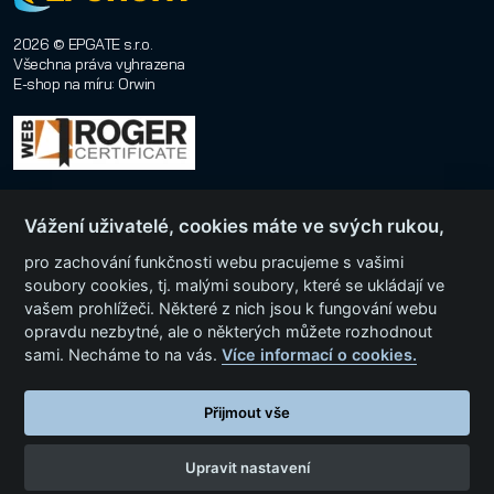
2026 © EPGATE s.r.o.
Všechna práva vyhrazena
E-shop na míru
:
Orwin
Vážení uživatelé, cookies máte ve svých rukou,
pro zachování funkčnosti webu pracujeme s vašimi
soubory cookies, tj. malými soubory, které se ukládají ve
Menu
vašem prohlížeči. Některé z nich jsou k fungování webu
opravdu nezbytné, ale o některých můžete rozhodnout
sami. Necháme to na vás.
Více informací o cookies.
Kategorie produktů
Přijmout vše
Upravit nastavení