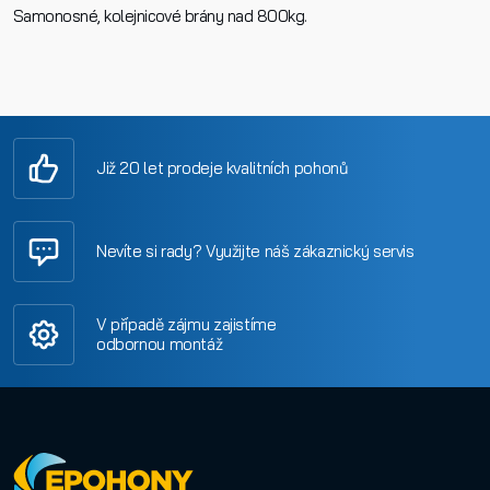
Samonosné, kolejnicové brány nad 800kg.
Již 20 let prodeje kvalitních pohonů
Nevíte si rady? Využijte náš zákaznický servis
V případě zájmu zajistíme
odbornou montáž