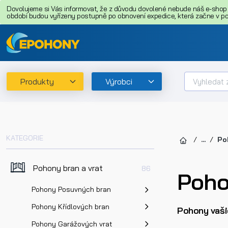
Dovolujeme si Vás informovat, že z důvodu dovolené nebude náš e-shop o
období budou vyřízeny postupně po obnovení expedice, která začne v pon
Produkty
Výrobci
KATEGORIE
...
Po
Pohony bran a vrat
86
Poho
Pohony Posuvných bran
Pohony Křídlových bran
Pohony vaši
Pohony Garážových vrat