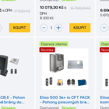
10 079,30 Kč
s
13 758,91 Kč
č
s DPH
6 86
17 550 Kč
DPH
5 670
8 330 Kč
KOUPIT
KOUPIT
Doprava zdarma
Dopr
Novinka
Novi
CB.E - Pohon
Elixo 500 3s+ io CFT PACK
Elix
né brány do
- Pohony posuvných bran
komf
záložním
do 500kg
posu
:
Skladem
Dostupnost:
Skladem
Dost