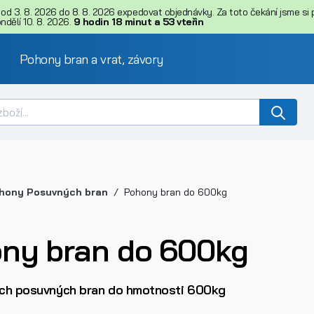
d 3. 8. 2026 do 8. 8. 2026 expedovat objednávky. Za toto čekání jsme si př
dělí 10. 8. 2026.
9
hodin
18
minut
a
53
vteřin
Pohony bran a vrat, závory
hony Posuvných bran
Pohony bran do 600kg
ny bran do 600kg
ch posuvných bran do hmotnosti 600kg