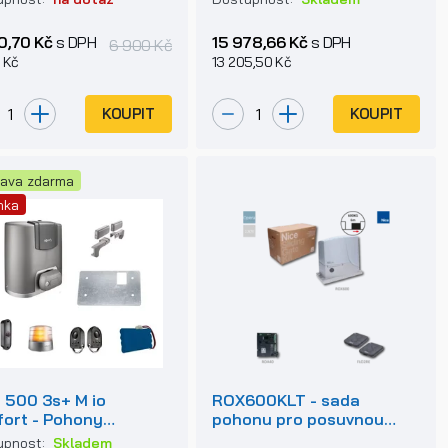
do 600kg
0,70 Kč
s DPH
15 978,66 Kč
s DPH
6 900 Kč
 Kč
13 205,50 Kč
KOUPIT
KOUPIT
ava zdarma
nka
o 500 3s+ M io
ROX600KLT - sada
ort - Pohony
pohonu pro posuvnou
vných bran do 500kg
bránu do 600 kg
upnost:
Skladem