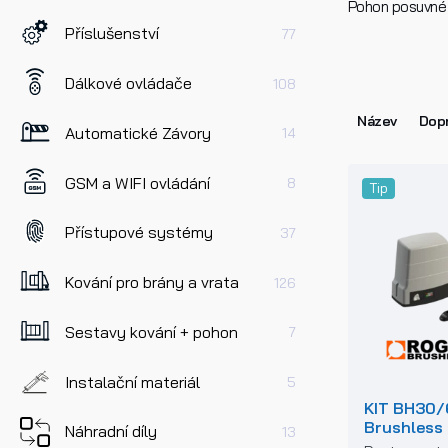
Pohon posuvné 
Příslušenství
77
Dálkové ovládače
108
Název
Dopr
Automatické Závory
14
GSM a WIFI ovládání
8
Tip
Přístupové systémy
37
Kování pro brány a vrata
126
Sestavy kování + pohon
7
Instalační materiál
5
KIT BH30/
Brushless
Náhradní díly
13
pohony po