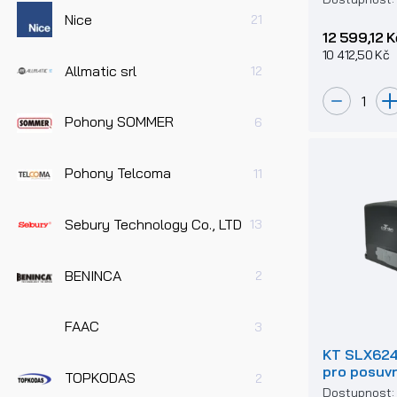
Nice
21
12 599,12 K
10 412,50 Kč
Allmatic srl
12
Pohony SOMMER
6
Pohony Telcoma
11
Sebury Technology Co., LTD
13
BENINCA
2
FAAC
3
KT SLX624
pro posuv
TOPKODAS
2
600kg se 
Dostupnost