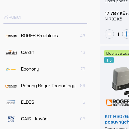
Dostupnost
do 600kg
17 787 Kč
s
VÝROBCI
14 700 Kč
ROGER Brushless
43
Cardin
13
Doprava zd
Tip
Epohony
79
Pohony Roger Technology
86
ELDES
5
KIT H30/6
CAIS - kování
88
posuvných
Dostupnost