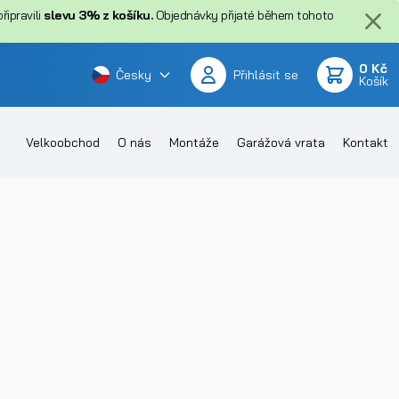
ipravili
slevu 3% z košíku.
Objednávky přijaté během tohoto
0 Kč
Česky
Přihlásit se
Košík
Velkoobchod
O nás
Montáže
Garážová vrata
Kontakt