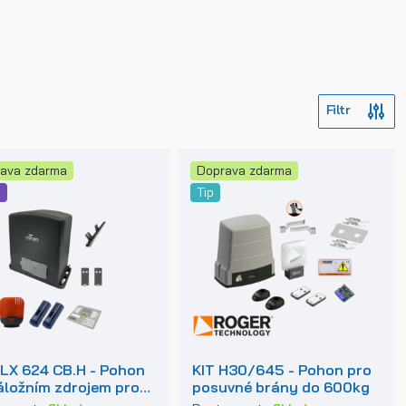
ava zdarma
Doprava zdarma
e
Tip
LX 624 CB.H - Pohon
KIT H30/645 - Pohon pro
áložním zdrojem pro
posuvné brány do 600kg
vné brány do 600kg