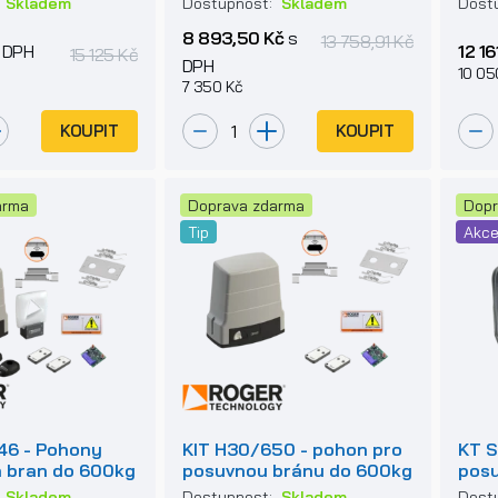
:
Skladem
Dostupnost:
Skladem
Dost
8 893,50 Kč
s
13 758,91 Kč
 DPH
12 16
15 125 Kč
DPH
10 05
7 350 Kč
KOUPIT
KOUPIT
arma
Doprava zdarma
Dopr
Tip
Akc
46 - Pohony
KIT H30/650 - pohon pro
KT S
 bran do 600kg
posuvnou bránu do 600kg
posu
:
Skladem
Dostupnost:
Skladem
Dost