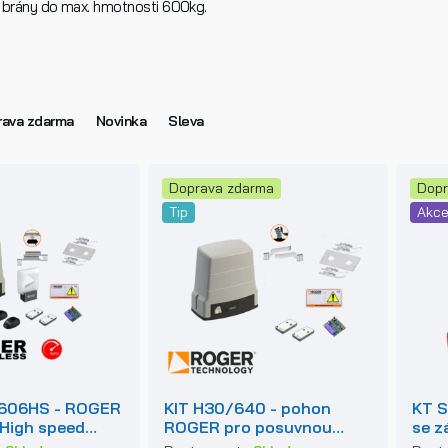
brány do max. hmotnosti 600kg.
ava zdarma
Novinka
Sleva
Doprava zdarma
Dopr
Tip
Akc
606HS - ROGER
KIT H30/640 - pohon
KT S
 High speed
ROGER pro posuvnou
se z
suvných bran
bránu do 600kg
posu