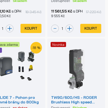
upnost:
Skladem
Dostupnost:
Skladem
1,10 Kč
s DPH
11 561,55 Kč
s DPH
18 345 Kč
17 220 Kč
0,50 Kč
9 555 Kč
KOUPIT
KOUPIT
ava zdarma
Novinka
-18 %
e
LIDE 7 - Pohon pro
TW90/600/HS - ROGER
vné brány do 800kg
Brushless High speed
pohony posuvných bran
upnost:
na dotaz
Dostupnost:
Skladem