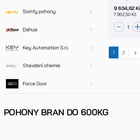
zdrojem
9 634,62 K
Somfy pohony
8
7 962,50 Kč
Dahua
9
Key Automation S.r.l.
4
(current)
1
2
Stavební chemie
2
Force Door
3
POHONY BRAN DO 600KG