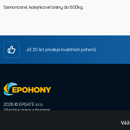
Samonosné, kolejnicové brány do 600kg.
Již 20 let prodeje kvalitních pohonů
2026 © EPGATE s.r.o.
Všechna práva vyhrazena
E-shop na míru
:
Orwin
Váž