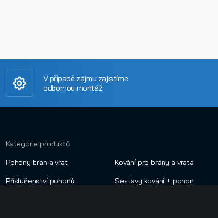
V případě zájmu zajistíme
odbornou montáž
Kategorie produktů
Pohony bran a vrat
Kování pro brány a vrata
Příslušenství pohonů
Sestavy kování + pohon
Dálkové ovladače
Nastavení cookies
Automatické závory