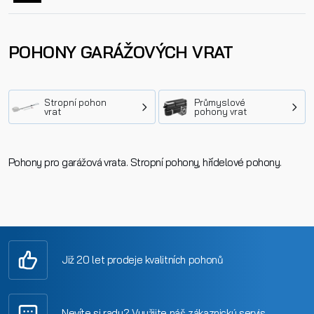
POHONY GARÁŽOVÝCH VRAT
Stropní pohon
Průmyslové
vrat
pohony vrat
Pohony pro garážová vrata. Stropní pohony, hřídelové pohony.
Již 20 let prodeje kvalitních pohonů
Nevíte si rady? Využijte náš zákaznický servis