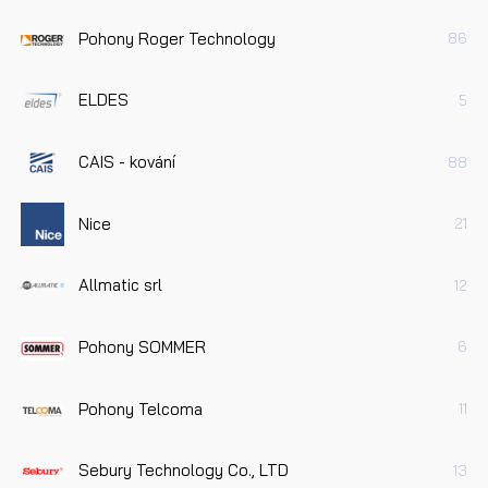
Pohony Roger Technology
86
ELDES
5
CAIS - kování
88
Nice
21
Allmatic srl
12
Pohony SOMMER
6
Pohony Telcoma
11
Sebury Technology Co., LTD
13