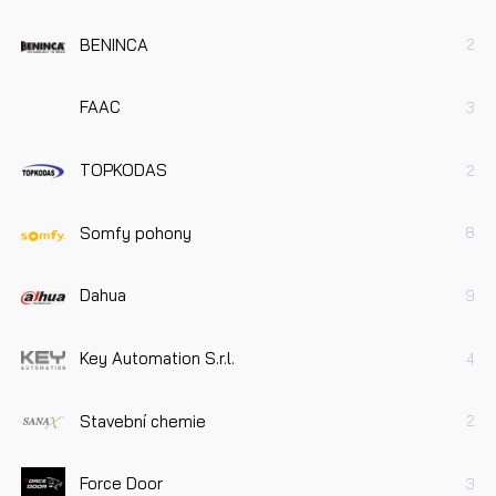
BENINCA
2
FAAC
3
TOPKODAS
2
Somfy pohony
8
Dahua
9
Key Automation S.r.l.
4
Stavební chemie
2
Force Door
3