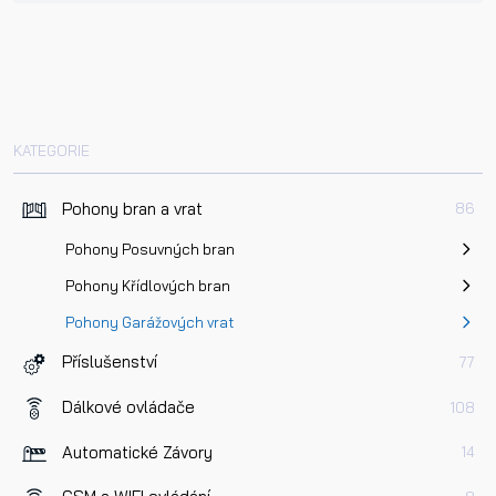
KATEGORIE
Pohony bran a vrat
86
Pohony Posuvných bran
Pohony Křídlových bran
Pohony Garážových vrat
Příslušenství
77
Dálkové ovládače
108
Automatické Závory
14