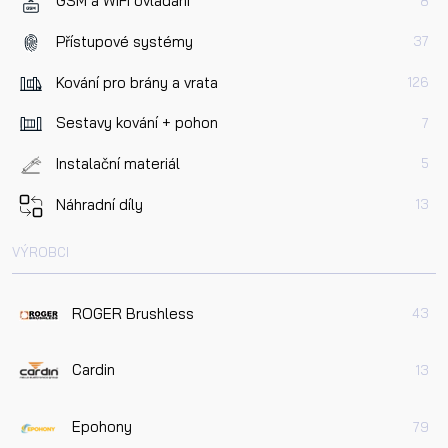
GSM a WIFI ovládání
8
Přístupové systémy
37
Kování pro brány a vrata
126
Sestavy kování + pohon
7
Instalační materiál
5
Náhradní díly
13
VÝROBCI
ROGER Brushless
43
Cardin
13
Epohony
79