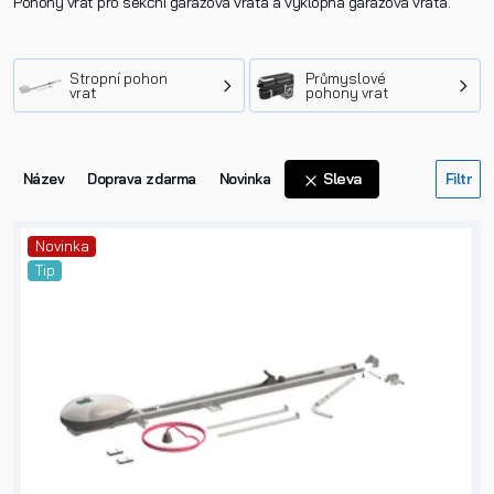
Pohony vrat pro sekční garážová vrata a výklopná garážová vrata.
Stropní pohon
Průmyslové
vrat
pohony vrat
Sleva
Název
Doprava zdarma
Novinka
Novinka
Tip