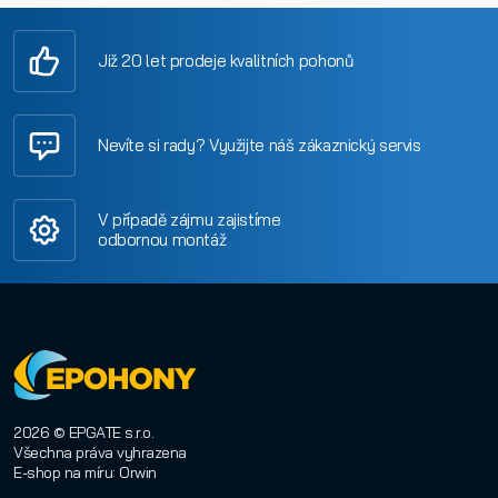
Již 20 let prodeje kvalitních pohonů
Nevíte si rady? Využijte náš zákaznický servis
V případě zájmu zajistíme
odbornou montáž
2026 © EPGATE s.r.o.
Všechna práva vyhrazena
E-shop na míru
:
Orwin