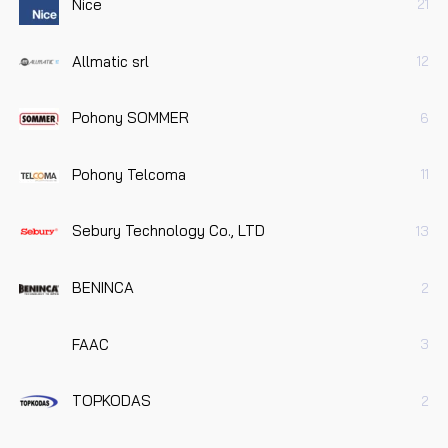
Nice
21
Allmatic srl
12
Pohony SOMMER
6
Pohony Telcoma
11
Sebury Technology Co., LTD
13
BENINCA
2
FAAC
3
TOPKODAS
2