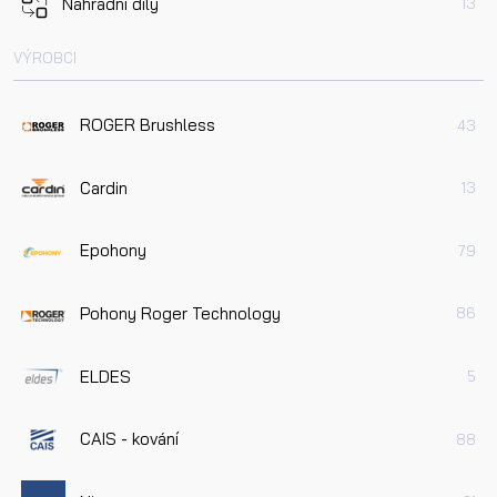
Náhradní díly
13
VÝROBCI
ROGER Brushless
43
Cardin
13
Epohony
79
Pohony Roger Technology
86
ELDES
5
CAIS - kování
88