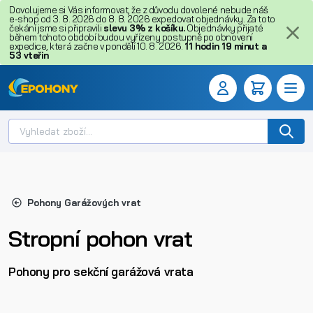
Dovolujeme si Vás informovat, že z důvodu dovolené nebude náš
e-shop od 3. 8. 2026 do 8. 8. 2026 expedovat objednávky. Za toto
čekání jsme si připravili
slevu 3% z košíku.
Objednávky přijaté
během tohoto období budou vyřízeny postupně po obnovení
expedice, která začne v pondělí 10. 8. 2026.
11
hodin
19
minut
a
52
vteřin
Pohony Garážových vrat
Stropní pohon vrat
Pohony pro sekční garážová vrata