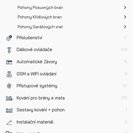
Pohony Posuvných bran
Pohony Křídlových bran
Pohony Garážových vrat
Příslušenství
77
Dálkové ovládače
108
Automatické Závory
14
GSM a WIFI ovládání
8
Přístupové systémy
37
Kování pro brány a vrata
126
Sestavy kování + pohon
7
Instalační materiál
5