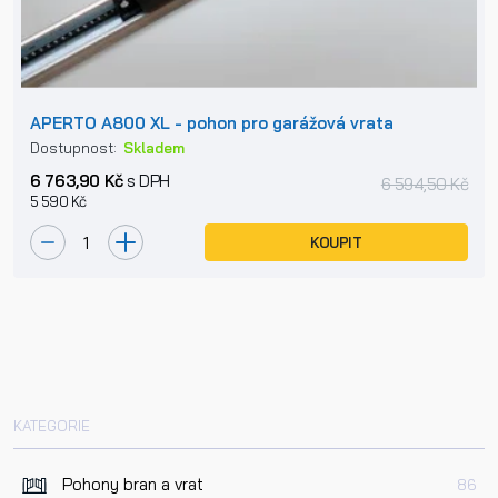
APERTO A800 XL - pohon pro garážová vrata
Dostupnost:
Skladem
6 763,90 Kč
s DPH
6 594,50 Kč
5 590 Kč
KOUPIT
KATEGORIE
Pohony bran a vrat
86