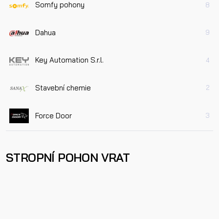
Somfy pohony
8
Dahua
9
Key Automation S.r.l.
4
Stavební chemie
2
Force Door
3
STROPNÍ POHON VRAT