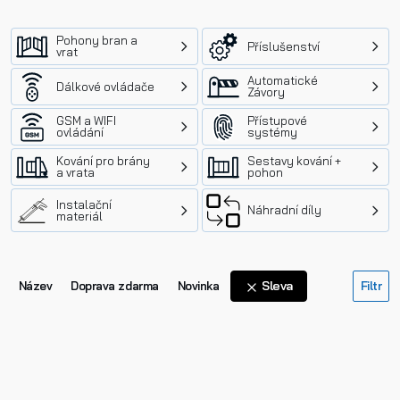
Pohony bran a
Příslušenství
vrat
Automatické
Dálkové ovládače
Závory
GSM a WIFI
Přístupové
ovládání
systémy
Kování pro brány
Sestavy kování +
a vrata
pohon
Instalační
Náhradní díly
materiál
Sleva
Název
Doprava zdarma
Novinka