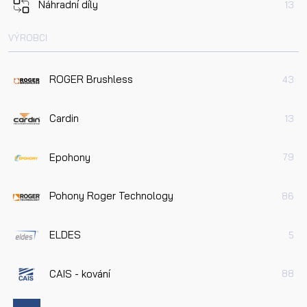
Náhradní díly
13
VÝROBCI
ROGER Brushless
43
Cardin
13
Epohony
79
Pohony Roger Technology
86
ELDES
5
CAIS - kování
88