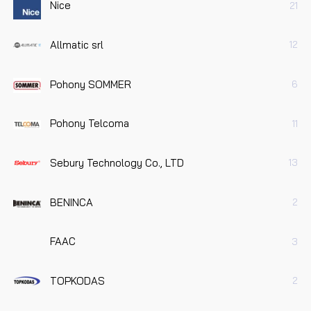
Nice
21
Allmatic srl
12
Pohony SOMMER
6
Pohony Telcoma
11
Sebury Technology Co., LTD
13
BENINCA
2
FAAC
3
TOPKODAS
2