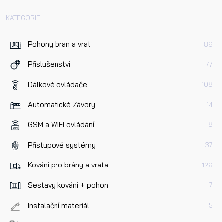
KATEGORIE
Pohony bran a vrat
86
Příslušenství
77
Dálkové ovládače
108
Automatické Závory
14
GSM a WIFI ovládání
8
Přístupové systémy
37
Kování pro brány a vrata
126
Sestavy kování + pohon
7
Instalační materiál
5