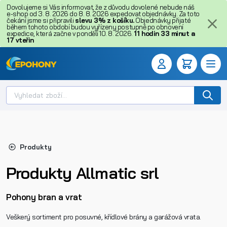
Dovolujeme si Vás informovat, že z důvodu dovolené nebude náš
e-shop od 3. 8. 2026 do 8. 8. 2026 expedovat objednávky. Za toto
čekání jsme si připravili
slevu 3% z košíku.
Objednávky přijaté
během tohoto období budou vyřízeny postupně po obnovení
expedice, která začne v pondělí 10. 8. 2026.
11
hodin
33
minut
a
17
vteřin
Produkty
Produkty Allmatic srl
Pohony bran a vrat
Veškerý sortiment pro posuvné, křídlové brány a garážová vrata.