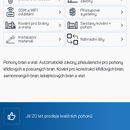
Závory
GSM a WIFI
Přístupové
ovládání
systémy
Kování pro brány
Sestavy kování +
a vrata
pohon
Instalační
Náhradní díly
materiál
Pohony bran a vrat. Automatické závory, přislušenství pro pohony
křídlových a posuvných bran. Kování pro konstrukci křídlových bran,
samonosných bran, kolejnicových bran a vrat.
Již 20 let prodeje kvalitních pohonů