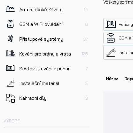
Veškerý sortime
Automatické Závory
14
GSM a WIFI ovládání
8
Pohony 
GSM a W
Přístupové systémy
37
Instala
Kování pro brány a vrata
126
Sestavy kování + pohon
7
Název
Dopr
Instalační materiál
5
Náhradní díly
13
VÝROBCI