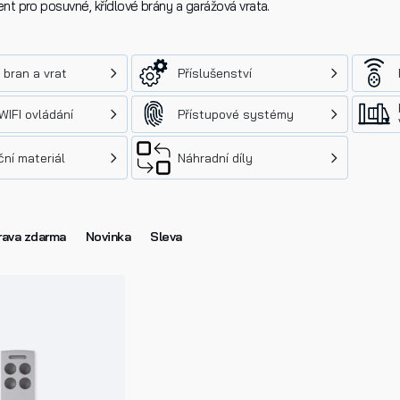
nt pro posuvné, křídlové brány a garážová vrata.
bran a vrat
Příslušenství
IFI ovládání
Přístupové systémy
ční materiál
Náhradní díly
ava zdarma
Novinka
Sleva