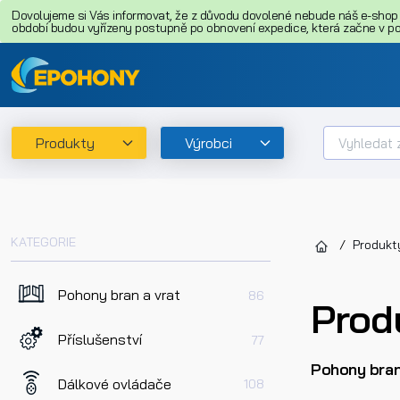
Dovolujeme si Vás informovat, že z důvodu dovolené nebude náš e-shop o
období budou vyřízeny postupně po obnovení expedice, která začne v pon
Produkty
Výrobci
KATEGORIE
Produkt
Pohony bran a vrat
86
Produ
Příslušenství
77
Pohony bran
Dálkové ovládače
108