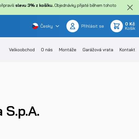
ipravili
slevu 3% z košíku.
Objednávky přijaté během tohoto
0 Kč
Česky
Přihlásit se
Košík
Velkoobchod
O nás
Montáže
Garážová vrata
Kontakt
 S.p.A.