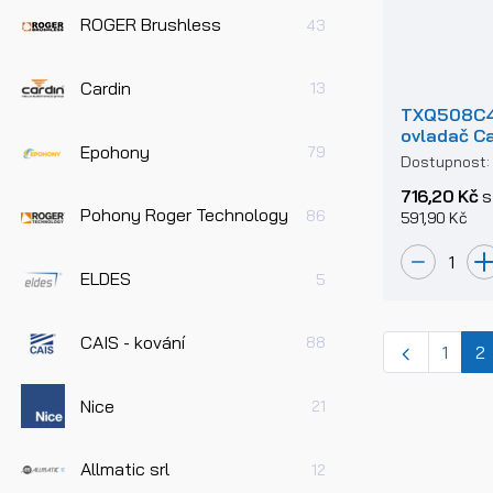
ROGER Brushless
43
Cardin
13
TXQ508C4 
ovladač C
Epohony
79
Dostupnost
716,20 Kč
s
Pohony Roger Technology
86
591,90 Kč
ELDES
5
CAIS - kování
88
(
1
2
Nice
21
Allmatic srl
12