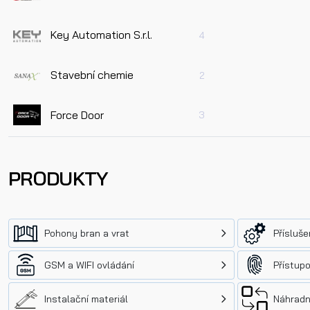
Key Automation S.r.l.
4
Stavební chemie
2
Force Door
3
PRODUKTY
Pohony bran a vrat
Přísluše
GSM a WIFI ovládání
Přístup
Instalační materiál
Náhradní