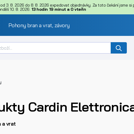
d 3. 8. 2026 do 8. 8. 2026 expedovat objednávky. Za toto čekání jsme si př
dělí 10. 8. 2026.
13
hodin
18
minut
a
59
vteřin
Pohony bran a vrat, závory
y
kty Cardin Elettronica
 a vrat