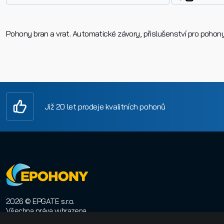
Pohony bran a vrat. Automatické závory, přislušenství pro pohony
Již 20 let prodeje kvalitních pohonů
2026 © EPGATE s.r.o.
Všechna práva vyhrazena
E-shop na míru
:
Orwin