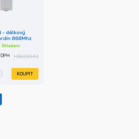
- dálkový
ardin 868Mhz
:
Skladem
 DPH
1 063,59 Kč
KOUPIT
current)