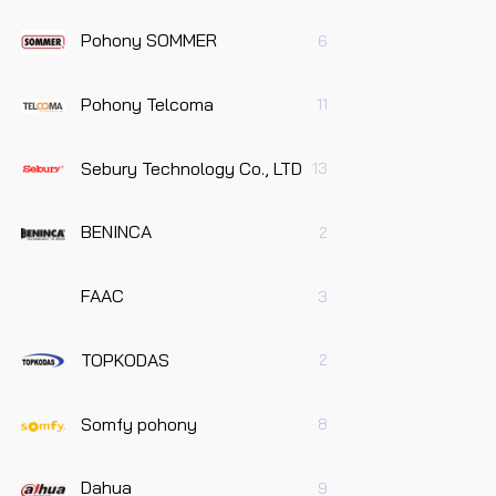
Pohony SOMMER
6
Pohony Telcoma
11
Sebury Technology Co., LTD
13
BENINCA
2
FAAC
3
TOPKODAS
2
Somfy pohony
8
Dahua
9