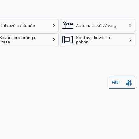
Dálkové ovládače
Automatické Závory
Kování pro brány a
Sestavy kování +
vrata
pohon