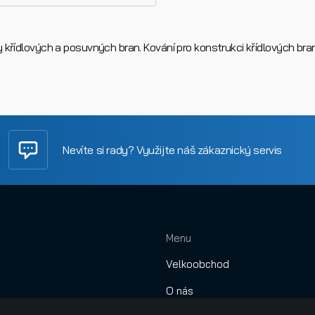
 křídlových a posuvných bran. Kování pro konstrukci křídlových bra
Nevíte si rady? Využijte náš zákaznický servis
Menu
Velkoobchod
O nás