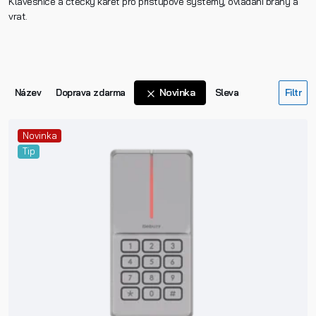
Klávesnice a čtečky karet pro přístupové systémy, ovládání brány a
vrat.
Novinka
Název
Doprava zdarma
Sleva
Novinka
Tip