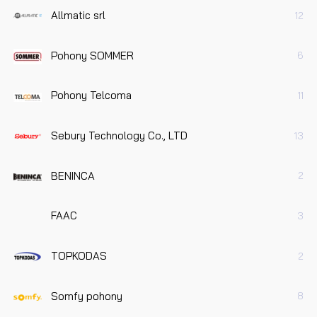
Allmatic srl
12
Pohony SOMMER
6
Pohony Telcoma
11
Sebury Technology Co., LTD
13
BENINCA
2
FAAC
3
TOPKODAS
2
Somfy pohony
8