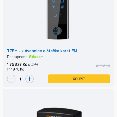
T7EM - klávesnice a čtečka karet EM
Dostupnost:
Skladem
1 753,77 Kč
s DPH
2 178 Kč
1 449,40 Kč
KOUPIT