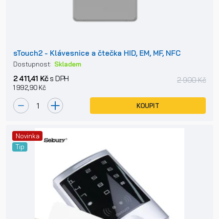
sTouch2 - Klávesnice a čtečka HID, EM, MF, NFC
Dostupnost:
Skladem
2 411,41 Kč
s DPH
2 900 Kč
1 992,90 Kč
KOUPIT
Novinka
Tip