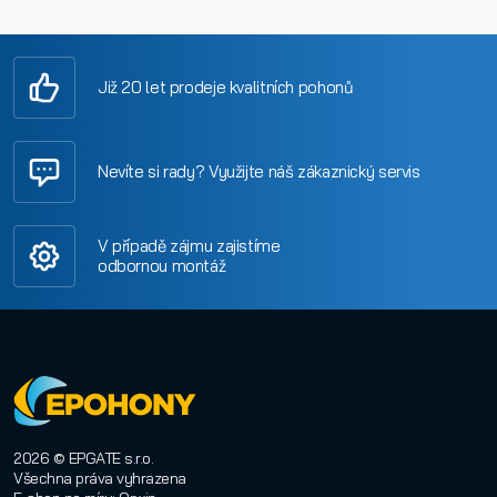
Již 20 let prodeje kvalitních pohonů
Nevíte si rady? Využijte náš zákaznický servis
V případě zájmu zajistíme
odbornou montáž
2026 © EPGATE s.r.o.
Všechna práva vyhrazena