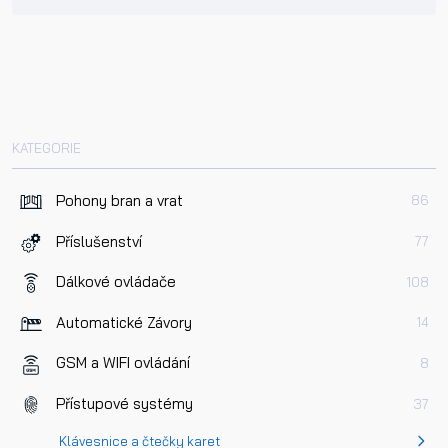
KATEGORIE
Pohony bran a vrat
86
Příslušenství
77
Dálkové ovládače
108
Automatické Závory
14
GSM a WIFI ovládání
8
Přístupové systémy
37
Klávesnice a čtečky karet