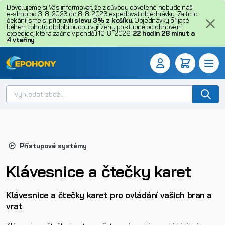
Dovolujeme si Vás informovat, že z důvodu dovolené nebude náš
e-shop od 3. 8. 2026 do 8. 8. 2026 expedovat objednávky. Za toto
čekání jsme si připravili
slevu 3% z košíku.
Objednávky přijaté
během tohoto období budou vyřízeny postupně po obnovení
expedice, která začne v pondělí 10. 8. 2026.
22
hodin
28
minut
a
4
vteřiny
Přístupové systémy
Klávesnice a čtečky karet
Klávesnice a čtečky karet pro ovládání vašich bran a
vrat