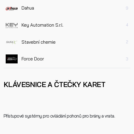
Dahua
9
Key Automation S.r.l.
4
Stavební chemie
2
Force Door
3
KLÁVESNICE A ČTEČKY KARET
Přístupové systémy pro ovládání pohonů pro brány a vrata.