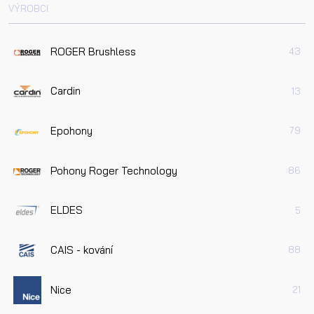
VÝROBCI
ROGER Brushless
43
Cardin
13
Epohony
79
Pohony Roger Technology
86
ELDES
5
CAIS - kování
88
Nice
21