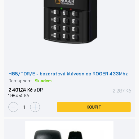
H85/TDR/E - bezdrátová klávesnice ROGER 433Mhz
Dostupnost:
Skladem
2 401,24 Kč
s DPH
2 287 Kč
1 984,50 Kč
KOUPIT