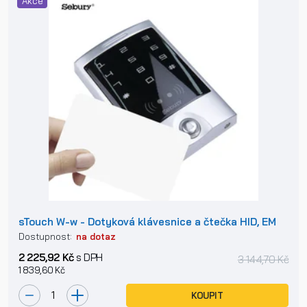
Akce
sTouch W-w - Dotyková klávesnice a čtečka HID, EM
Dostupnost:
na dotaz
2 225,92 Kč
s DPH
3 144,70 Kč
1 839,60 Kč
KOUPIT