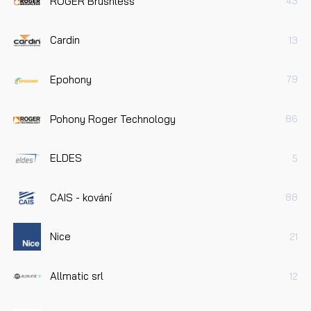
ROGER Brushless
43
Cardin
13
Epohony
79
Pohony Roger Technology
86
ELDES
5
CAIS - kování
88
Nice
21
Allmatic srl
12