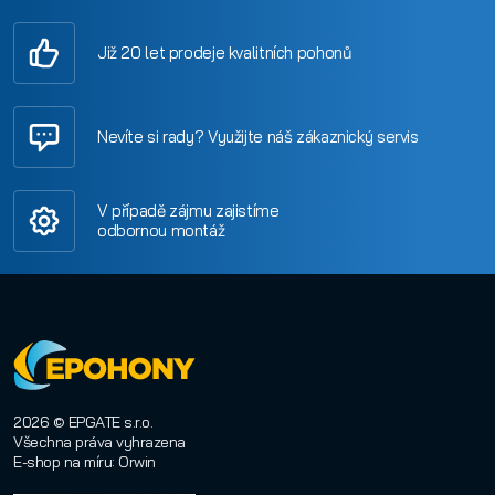
Již 20 let prodeje kvalitních pohonů
Nevíte si rady? Využijte náš zákaznický servis
V případě zájmu zajistíme
odbornou montáž
2026 © EPGATE s.r.o.
Všechna práva vyhrazena
E-shop na míru
:
Orwin