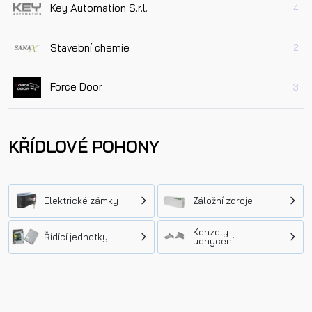
Key Automation S.r.l.
4
Stavební chemie
2
Force Door
3
KŘÍDLOVÉ POHONY
Elektrické zámky
Záložní zdroje
Konzoly -
Řídící jednotky
uchycení