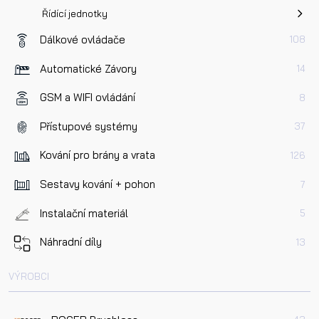
Řídící jednotky
Dálkové ovládače
108
Automatické Závory
14
GSM a WIFI ovládání
8
Přístupové systémy
37
Kování pro brány a vrata
126
Sestavy kování + pohon
7
Instalační materiál
5
Náhradní díly
13
VÝROBCI