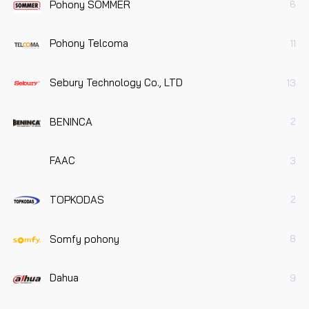
Pohony SOMMER
6
Pohony Telcoma
11
Sebury Technology Co., LTD
13
BENINCA
2
FAAC
3
TOPKODAS
2
Somfy pohony
8
Dahua
9