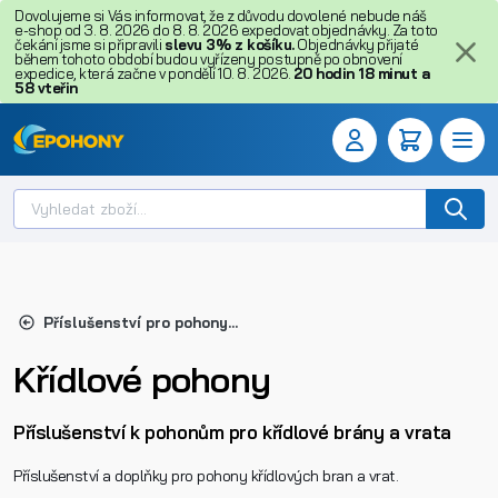
Dovolujeme si Vás informovat, že z důvodu dovolené nebude náš
e-shop od 3. 8. 2026 do 8. 8. 2026 expedovat objednávky. Za toto
čekání jsme si připravili
slevu 3% z košíku.
Objednávky přijaté
během tohoto období budou vyřízeny postupně po obnovení
expedice, která začne v pondělí 10. 8. 2026.
20
hodin
18
minut
a
57
vteřin
Příslušenství pro pohony bran a vrat
Křídlové pohony
Příslušenství k pohonům pro křídlové brány a vrata
Příslušenství a doplňky pro pohony křídlových bran a vrat.