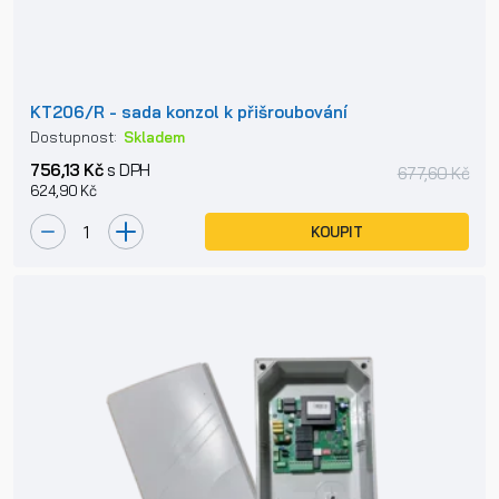
KT206/R - sada konzol k přišroubování
Dostupnost:
Skladem
756,13 Kč
s DPH
677,60 Kč
624,90 Kč
KOUPIT