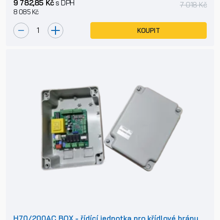
9 782,85 Kč
s DPH
7 018 Kč
8 085 Kč
KOUPIT
H70/200AC BOX - řídící jednotka pro křídlové brány