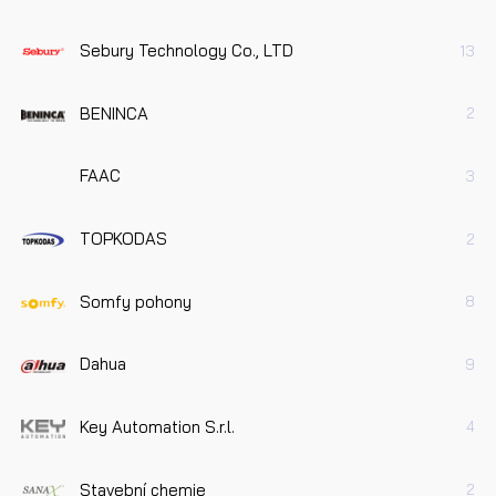
Sebury Technology Co., LTD
13
BENINCA
2
FAAC
3
TOPKODAS
2
Somfy pohony
8
Dahua
9
Key Automation S.r.l.
4
Stavební chemie
2