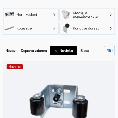
Kladky a
Horní vedení
pojezdová kola
Kolejnice
Koncové dorazy
Novinka
Název
Doprava zdarma
Sleva
Novinka