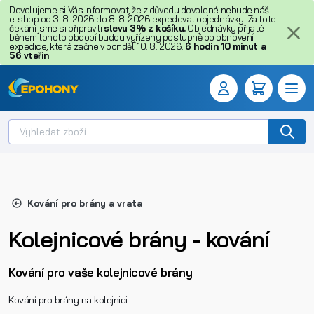
Dovolujeme si Vás informovat, že z důvodu dovolené nebude náš
e-shop od 3. 8. 2026 do 8. 8. 2026 expedovat objednávky. Za toto
čekání jsme si připravili
slevu 3% z košíku.
Objednávky přijaté
během tohoto období budou vyřízeny postupně po obnovení
expedice, která začne v pondělí 10. 8. 2026.
6
hodin
10
minut
a
55
vteřin
Kování pro brány a vrata
Kolejnicové brány - kování
Kování pro vaše kolejnicové brány
Kování pro brány na kolejnici.