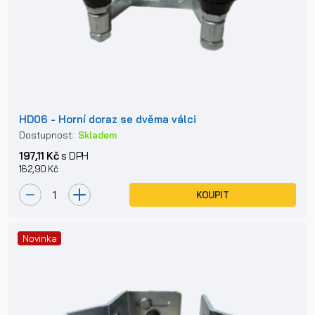
HD06 - Horní doraz se dvěma válci
Dostupnost:
Skladem
197,11 Kč
s DPH
162,90 Kč
KOUPIT
Novinka