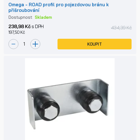
Omega - ROAD profil pro pojezdovou bránu k
přišroubování
Dostupnost:
Skladem
238,98 Kč
s DPH
434,39 Kč
197,50 Kč
KOUPIT