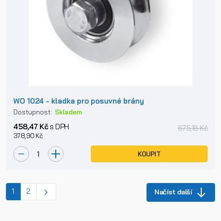
WO 1024 - kladka pro posuvné brány
Dostupnost:
Skladem
458,47 Kč
s DPH
675,18 Kč
378,90 Kč
KOUPIT
(current)
1
2
Načíst další