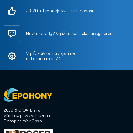
Již 20 let prodeje kvalitních pohonů
Nevíte si rady? Využijte náš zákaznický servis
V případě zájmu zajistíme
odbornou montáž
2026 © EPGATE s.r.o.
Všechna práva vyhrazena
E-shop na míru
:
Orwin