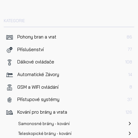
KATEGORIE
Pohony bran a vrat
86
Příslušenství
77
Dálkové ovládače
108
Automatické Závory
14
GSM a WIFI ovládání
8
Přístupové systémy
37
Kování pro brány a vrata
126
Samonosné brány - kování
Teleskopické brány - kování