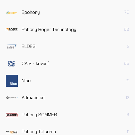
Epohony
79
Pohony Roger Technology
86
ELDES
5
CAIS - kování
88
Nice
21
Allmatic srl
12
Pohony SOMMER
6
Pohony Telcoma
11