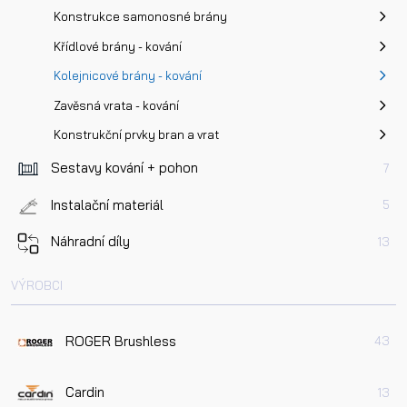
Konstrukce samonosné brány
Křídlové brány - kování
Kolejnicové brány - kování
Zavěsná vrata - kování
Konstrukční prvky bran a vrat
Sestavy kování + pohon
7
Instalační materiál
5
Náhradní díly
13
VÝROBCI
ROGER Brushless
43
Cardin
13