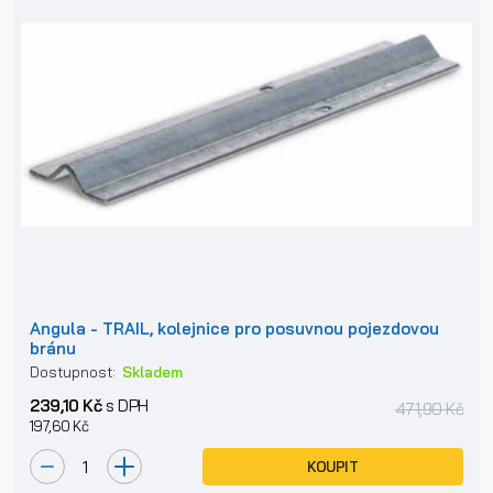
Angula - TRAIL, kolejnice pro posuvnou pojezdovou
bránu
Dostupnost:
Skladem
239,10 Kč
s DPH
471,90 Kč
197,60 Kč
KOUPIT