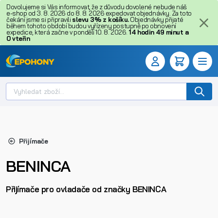
Dovolujeme si Vás informovat, že z důvodu dovolené nebude náš
e-shop od 3. 8. 2026 do 8. 8. 2026 expedovat objednávky. Za toto
čekání jsme si připravili
slevu 3% z košíku.
Objednávky přijaté
během tohoto období budou vyřízeny postupně po obnovení
expedice, která začne v pondělí 10. 8. 2026.
14
hodin
49
minut
a
0
vteřin
Přijímače
BENINCA
Přijímače pro ovladače od značky BENINCA