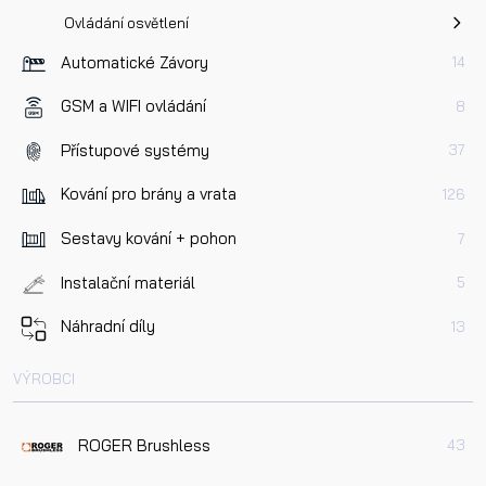
Ovládání osvětlení
Automatické Závory
14
GSM a WIFI ovládání
8
Přístupové systémy
37
Kování pro brány a vrata
126
Sestavy kování + pohon
7
Instalační materiál
5
Náhradní díly
13
VÝROBCI
ROGER Brushless
43