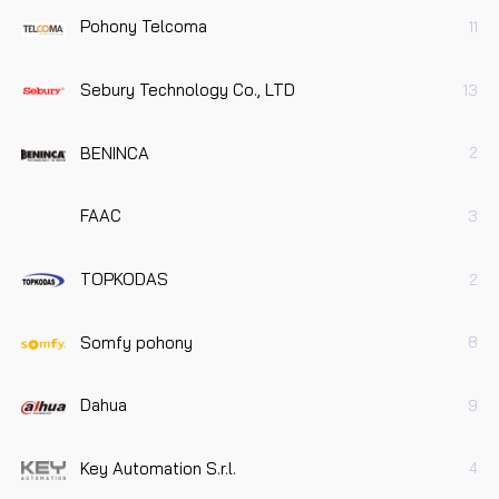
Pohony Telcoma
11
Sebury Technology Co., LTD
13
BENINCA
2
FAAC
3
TOPKODAS
2
Somfy pohony
8
Dahua
9
Key Automation S.r.l.
4