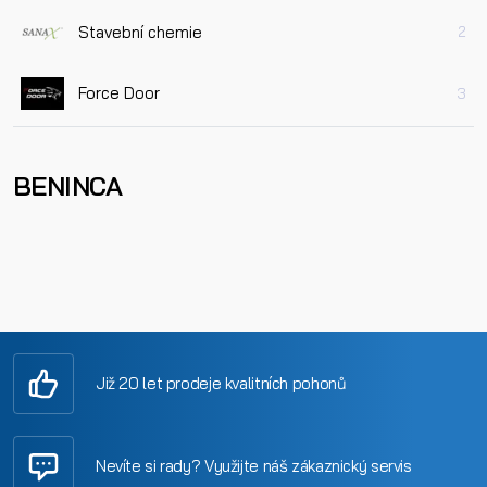
Stavební chemie
2
Force Door
3
BENINCA
Již 20 let prodeje kvalitních pohonů
Nevíte si rady? Využijte náš zákaznický servis