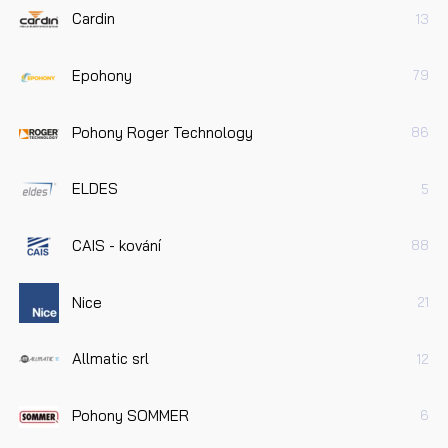
Cardin
13
Epohony
79
Pohony Roger Technology
86
ELDES
5
CAIS - kování
88
Nice
21
Allmatic srl
12
Pohony SOMMER
6