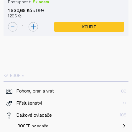
Dostupnost:
Skladem
1 530,65 Kč
s DPH
1 265 Kč
KOUPIT
KATEGORIE
Pohony bran a vrat
86
Příslušenství
77
Dálkové ovládače
108
ROGER ovladače