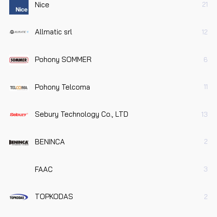
Nice
21
Allmatic srl
12
Pohony SOMMER
6
Pohony Telcoma
11
Sebury Technology Co., LTD
13
BENINCA
2
FAAC
3
TOPKODAS
2