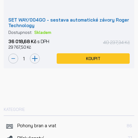
SET WAY/004GO - sestava automatické závory Roger
Technology
Dostupnost:
Skladem
36 018,68 Kč
s DPH
40 237,34 Kč
29 767,50 Kč
KOUPIT
KATEGORIE
Pohony bran a vrat
86