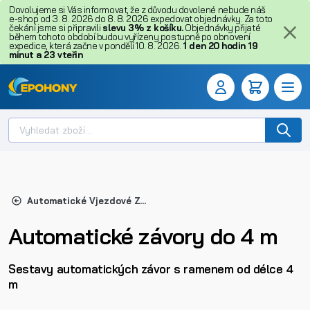
Dovolujeme si Vás informovat, že z důvodu dovolené nebude náš
e-shop od 3. 8. 2026 do 8. 8. 2026 expedovat objednávky. Za toto
čekání jsme si připravili
slevu 3% z košíku.
Objednávky přijaté
během tohoto období budou vyřízeny postupně po obnovení
expedice, která začne v pondělí 10. 8. 2026.
1
den
20
hodin
19
minut
a
22
vteřin
Automatické Vjezdové Závory
Automatické závory do 4 m
Sestavy automatických závor s ramenem od délce 4
m