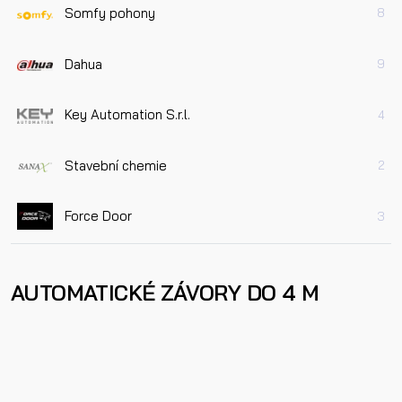
Somfy pohony
8
Dahua
9
Key Automation S.r.l.
4
Stavební chemie
2
Force Door
3
AUTOMATICKÉ ZÁVORY DO 4 M