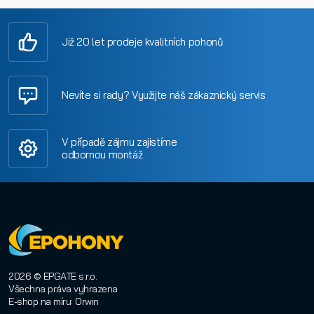
Již 20 let prodeje kvalitních pohonů
Nevíte si rady? Využijte náš zákaznický servis
V případě zájmu zajistíme
odbornou montáž
2026 © EPGATE s.r.o.
Všechna práva vyhrazena
E-shop na míru
:
Orwin