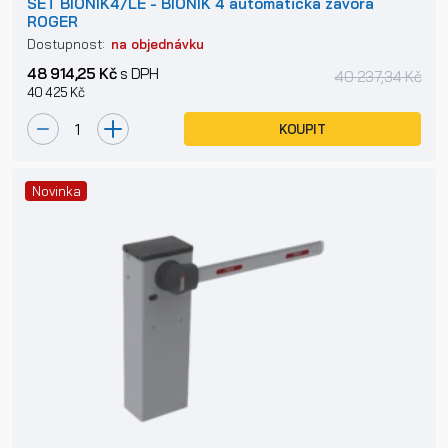
SET BIONIK4/LE - BIONIK 4 automatická závora
ROGER
Dostupnost:
na objednávku
48 914,25 Kč
s DPH
40 237,34 Kč
40 425 Kč
KOUPIT
Novinka