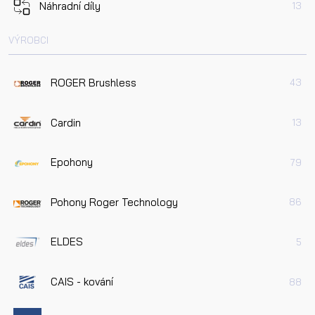
Náhradní díly
13
VÝROBCI
ROGER Brushless
43
Cardin
13
Epohony
79
Pohony Roger Technology
86
ELDES
5
CAIS - kování
88